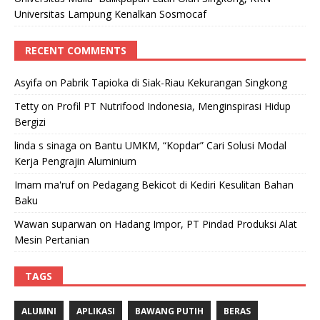
Universitas Lampung Kenalkan Sosmocaf
RECENT COMMENTS
Asyifa
on
Pabrik Tapioka di Siak-Riau Kekurangan Singkong
Tetty
on
Profil PT Nutrifood Indonesia, Menginspirasi Hidup
Bergizi
linda s sinaga
on
Bantu UMKM, “Kopdar” Cari Solusi Modal
Kerja Pengrajin Aluminium
Imam ma'ruf
on
Pedagang Bekicot di Kediri Kesulitan Bahan
Baku
Wawan suparwan
on
Hadang Impor, PT Pindad Produksi Alat
Mesin Pertanian
TAGS
ALUMNI
APLIKASI
BAWANG PUTIH
BERAS