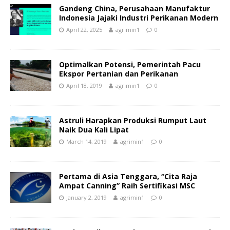
Gandeng China, Perusahaan Manufaktur
Indonesia Jajaki Industri Perikanan Modern
April 22, 2025
agrimin1
0
Optimalkan Potensi, Pemerintah Pacu
Ekspor Pertanian dan Perikanan
April 18, 2019
agrimin1
0
Astruli Harapkan Produksi Rumput Laut
Naik Dua Kali Lipat
March 14, 2019
agrimin1
0
Pertama di Asia Tenggara, “Cita Raja
Ampat Canning” Raih Sertifikasi MSC
January 2, 2019
agrimin1
0