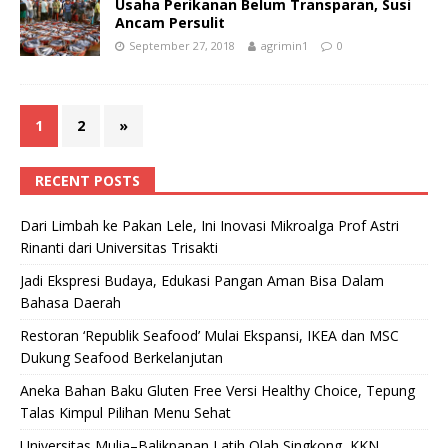
Usaha Perikanan Belum Transparan, Susi
Ancam Persulit
September 27, 2018
agrimin1
0
1
2
»
RECENT POSTS
Dari Limbah ke Pakan Lele, Ini Inovasi Mikroalga Prof Astri
Rinanti dari Universitas Trisakti
Jadi Ekspresi Budaya, Edukasi Pangan Aman Bisa Dalam
Bahasa Daerah
Restoran ‘Republik Seafood’ Mulai Ekspansi, IKEA dan MSC
Dukung Seafood Berkelanjutan
Aneka Bahan Baku Gluten Free Versi Healthy Choice, Tepung
Talas Kimpul Pilihan Menu Sehat
Universitas Mulia–Balikpapan Latih Olah Singkong, KKN