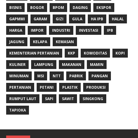
BISNIS
BOGOR
BPOM
DAGING
EKSPOR
GAPMMI
GARAM
GIZI
GULA
HA IPB
HALAL
HARGA
IMPOR
INDUSTRI
INVESTASI
IPB
JAGUNG
KELAPA
KEMASAN
KEMENTERIAN PERTANIAN
KKP
KOMODITAS
KOPI
KULINER
LAMPUNG
MAKANAN
MAMIN
MINUMAN
MSI
NTT
PABRIK
PANGAN
PERTANIAN
PETANI
PLASTIK
PRODUKSI
RUMPUT LAUT
SAPI
SAWIT
SINGKONG
TAPIOKA