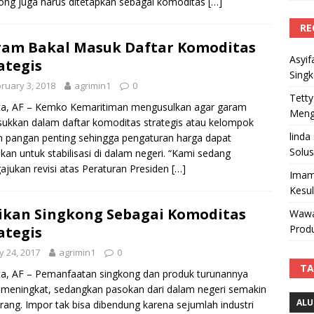
ong juga harus ditetapkan sebagai komoditas
[…]
RE
am Bakal Masuk Daftar Komoditas
Asyif
ategis
Sing
ruary 3, 2018
agrimin1
0
Tetty
ta, AF – Kemko Kemaritiman mengusulkan agar garam
Mengi
ukkan dalam daftar komoditas strategis atau kelompok
linda
 pangan penting sehingga pengaturan harga dapat
Solus
ukan untuk stabilisasi di dalam negeri. “Kami sedang
jukan revisi atas Peraturan Presiden
[…]
Imam
Kesu
ikan Singkong Sebagai Komoditas
Wawa
Produ
ategis
 24, 2017
agrimin1
0
TA
ta, AF – Pemanfaatan singkong dan produk turunannya
 meningkat, sedangkan pasokan dari dalam negeri semakin
ALU
rang. Impor tak bisa dibendung karena sejumlah industri