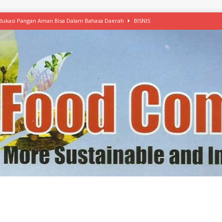
 Edukasi Pangan Aman Bisa Dalam Bahasa Daerah
BISNIS
afood’ Mulai Ekspansi, IKEA dan MSC Dukung Seafood Berkelanjutan
n Free Versi Healthy Choice, Tepung Talas Kimpul Pilihan Menu Sehat
ikpapan Latih Olah Singkong, KKN Universitas Lampung Kenalkan Sosmocaf
nis Makanan dengan McCormick, Ciptakan Raksasa Rp1.100 Triliun
etanol, MSI: Potensi Singkong Bisa Ditingkatkan
KEBIJAKAN
kel, Konawe Kepulauan Tetap Andalkan Mete, Kakao, Pala dan Kelapa