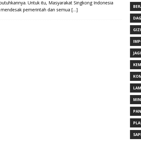
tuhkannya. Untuk itu, Masyarakat Singkong Indonesia
BER
) mendesak pemerintah dan semua
[…]
DAG
GIZI
IMP
JAG
KEM
KOM
LA
MI
PA
PLA
SAP