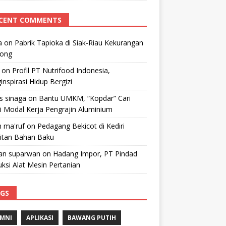
CENT COMMENTS
a
on
Pabrik Tapioka di Siak-Riau Kekurangan
kong
on
Profil PT Nutrifood Indonesia,
nspirasi Hidup Bergizi
 s sinaga
on
Bantu UMKM, “Kopdar” Cari
i Modal Kerja Pengrajin Aluminium
 ma'ruf
on
Pedagang Bekicot di Kediri
litan Bahan Baku
n suparwan
on
Hadang Impor, PT Pindad
ksi Alat Mesin Pertanian
GS
MNI
APLIKASI
BAWANG PUTIH