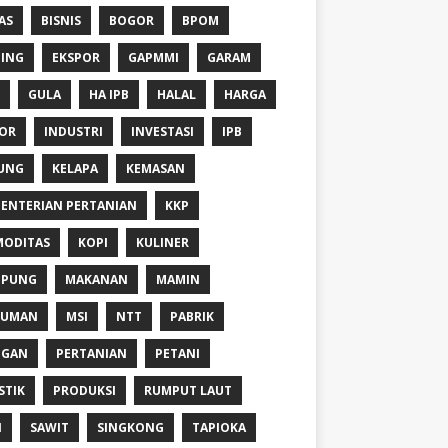
AS
BISNIS
BOGOR
BPOM
ING
EKSPOR
GAPMMI
GARAM
GULA
HA IPB
HALAL
HARGA
OR
INDUSTRI
INVESTASI
IPB
UNG
KELAPA
KEMASAN
ENTERIAN PERTANIAN
KKP
ODITAS
KOPI
KULINER
MPUNG
MAKANAN
MAMIN
NUMAN
MSI
NTT
PABRIK
NGAN
PERTANIAN
PETANI
STIK
PRODUKSI
RUMPUT LAUT
I
SAWIT
SINGKONG
TAPIOKA