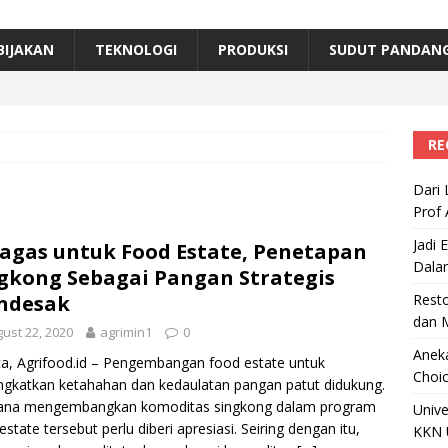
erta, Himpunan Alumni IPB Gelar Munas VII
RAGAM
B Beri Penghargaan Top 100 Alumni Prominen
RAGAM
BIJAKAN
TEKNOLOGI
PRODUKSI
SUDUT PANDAN
e, Ini Inovasi Mikroalga Prof Astri Rinanti dari Universitas Trisakti
RE
Dari 
Prof 
Jadi 
agas untuk Food Estate, Penetapan
Dala
gkong Sebagai Pangan Strategis
ndesak
Resto
dan 
ust 22, 2020
agrimin1
0
Aneka
ta, Agrifood.id – Pengembangan food estate untuk
Choic
gkatkan ketahahan dan kedaulatan pangan patut didukung.
ana mengembangkan komoditas singkong dalam program
Unive
estate tersebut perlu diberi apresiasi. Seiring dengan itu,
KKN 