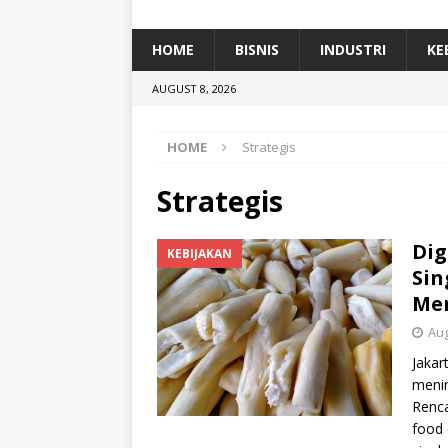
[ January 5, 2026 ]
Dihadiri Ratusan Pes
[ January 5, 2026 ]
Himpunan Alumni IP
HOME
BISNIS
INDUSTRI
KE
[ July 11, 2026 ]
Dari Limbah ke Pakan Lel
AUGUST 8, 2026
TEKNOLOGI
HOME
Strategis
Strategis
Dig
KEBIJAKAN
Sin
Me
Aug
Jakar
menin
Renc
food 