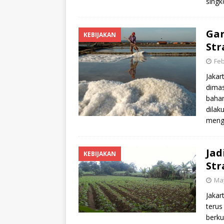
singk
Gar
KEBIJAKAN
Str
Feb
Jakar
dimas
bahan
dilak
menga
Jad
KEBIJAKAN
Str
May
Jakar
terus
berku