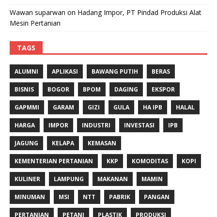
Wawan suparwan
on
Hadang Impor, PT Pindad Produksi Alat
Mesin Pertanian
TAGS
ALUMNI
APLIKASI
BAWANG PUTIH
BERAS
BISNIS
BOGOR
BPOM
DAGING
EKSPOR
GAPMMI
GARAM
GIZI
GULA
HA IPB
HALAL
HARGA
IMPOR
INDUSTRI
INVESTASI
IPB
JAGUNG
KELAPA
KEMASAN
KEMENTERIAN PERTANIAN
KKP
KOMODITAS
KOPI
KULINER
LAMPUNG
MAKANAN
MAMIN
MINUMAN
MSI
NTT
PABRIK
PANGAN
PERTANIAN
PETANI
PLASTIK
PRODUKSI