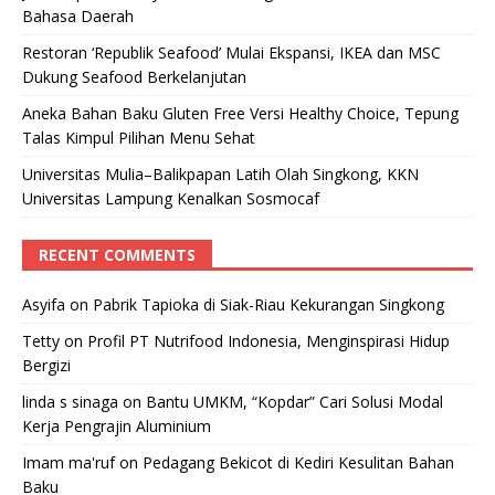
Bahasa Daerah
Restoran ‘Republik Seafood’ Mulai Ekspansi, IKEA dan MSC
Dukung Seafood Berkelanjutan
Aneka Bahan Baku Gluten Free Versi Healthy Choice, Tepung
Talas Kimpul Pilihan Menu Sehat
Universitas Mulia–Balikpapan Latih Olah Singkong, KKN
Universitas Lampung Kenalkan Sosmocaf
RECENT COMMENTS
Asyifa
on
Pabrik Tapioka di Siak-Riau Kekurangan Singkong
Tetty
on
Profil PT Nutrifood Indonesia, Menginspirasi Hidup
Bergizi
linda s sinaga
on
Bantu UMKM, “Kopdar” Cari Solusi Modal
Kerja Pengrajin Aluminium
Imam ma'ruf
on
Pedagang Bekicot di Kediri Kesulitan Bahan
Baku