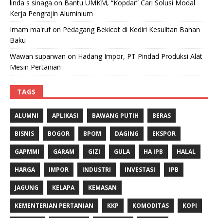
linda s sinaga
on
Bantu UMKM, “Kopdar” Cari Solusi Modal
Kerja Pengrajin Aluminium
Imam ma'ruf
on
Pedagang Bekicot di Kediri Kesulitan Bahan
Baku
Wawan suparwan
on
Hadang Impor, PT Pindad Produksi Alat
Mesin Pertanian
TAGS
ALUMNI
APLIKASI
BAWANG PUTIH
BERAS
BISNIS
BOGOR
BPOM
DAGING
EKSPOR
GAPMMI
GARAM
GIZI
GULA
HA IPB
HALAL
HARGA
IMPOR
INDUSTRI
INVESTASI
IPB
JAGUNG
KELAPA
KEMASAN
KEMENTERIAN PERTANIAN
KKP
KOMODITAS
KOPI