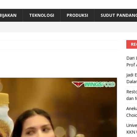
erta, Himpunan Alumni IPB Gelar Munas VII
RAGAM
B Beri Penghargaan Top 100 Alumni Prominen
RAGAM
BIJAKAN
TEKNOLOGI
PRODUKSI
SUDUT PANDAN
e, Ini Inovasi Mikroalga Prof Astri Rinanti dari Universitas Trisakti
RE
Dari 
Prof 
Jadi 
Dala
Resto
dan 
Aneka
Choic
Unive
KKN 