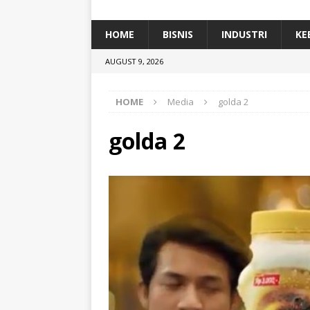
[ January 5, 2026 ]
Dihadiri Ratusan Pes
[ January 5, 2026 ]
Himpunan Alumni IP
HOME
BISNIS
INDUSTRI
KE
[ July 11, 2026 ]
Dari Limbah ke Pakan Lel
AUGUST 9, 2026
TEKNOLOGI
HOME
Media
golda 2
golda 2