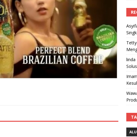
RE
Asyif
Sing
Tetty
Mengi
linda
Solus
Imam
Kesu
Wawa
Produ
TA
ALU