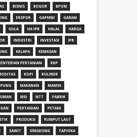
AS
BISNIS
BOGOR
BPOM
ING
EKSPOR
GAPMMI
GARAM
GULA
HA IPB
HALAL
HARGA
OR
INDUSTRI
INVESTASI
IPB
UNG
KELAPA
KEMASAN
ENTERIAN PERTANIAN
KKP
ODITAS
KOPI
KULINER
MPUNG
MAKANAN
MAMIN
NUMAN
MSI
NTT
PABRIK
NGAN
PERTANIAN
PETANI
STIK
PRODUKSI
RUMPUT LAUT
I
SAWIT
SINGKONG
TAPIOKA