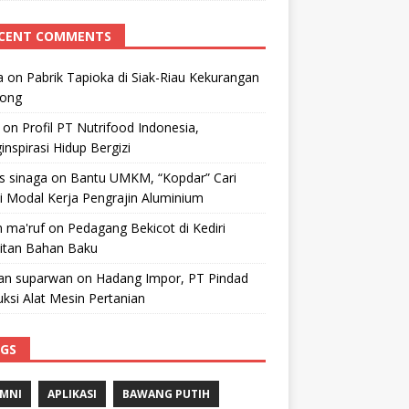
CENT COMMENTS
a
on
Pabrik Tapioka di Siak-Riau Kekurangan
kong
on
Profil PT Nutrifood Indonesia,
nspirasi Hidup Bergizi
 s sinaga
on
Bantu UMKM, “Kopdar” Cari
i Modal Kerja Pengrajin Aluminium
 ma'ruf
on
Pedagang Bekicot di Kediri
litan Bahan Baku
n suparwan
on
Hadang Impor, PT Pindad
ksi Alat Mesin Pertanian
GS
MNI
APLIKASI
BAWANG PUTIH