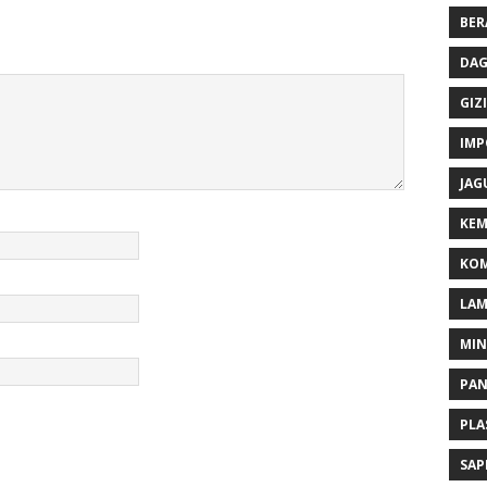
BER
DAG
GIZI
IMP
JAG
KEM
KOM
LA
MI
PA
PLA
SAP