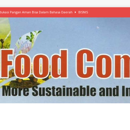
 Edukasi Pangan Aman Bisa Dalam Bahasa Daerah
BISNIS
afood’ Mulai Ekspansi, IKEA dan MSC Dukung Seafood Berkelanjutan
n Free Versi Healthy Choice, Tepung Talas Kimpul Pilihan Menu Sehat
ikpapan Latih Olah Singkong, KKN Universitas Lampung Kenalkan Sosmocaf
nis Makanan dengan McCormick, Ciptakan Raksasa Rp1.100 Triliun
etanol, MSI: Potensi Singkong Bisa Ditingkatkan
KEBIJAKAN
kel, Konawe Kepulauan Tetap Andalkan Mete, Kakao, Pala dan Kelapa