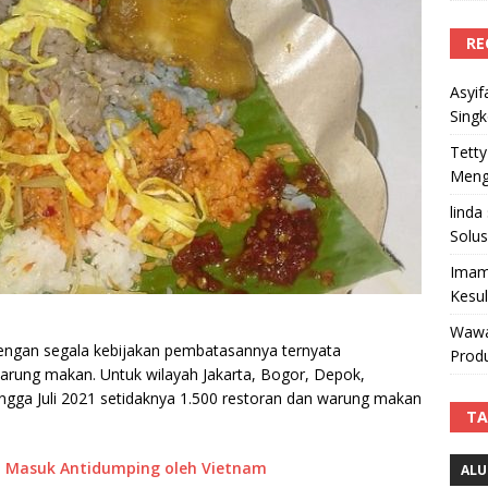
RE
Asyif
Sing
Tetty
Mengi
linda
Solus
Imam
Kesu
Wawa
ngan segala kebijakan pembatasannya ternyata
Produ
arung makan. Untuk wilayah Jakarta, Bogor, Depok,
ingga Juli 2021 setidaknya 1.500 restoran dan warung makan
TA
Bea Masuk Antidumping oleh Vietnam
ALU