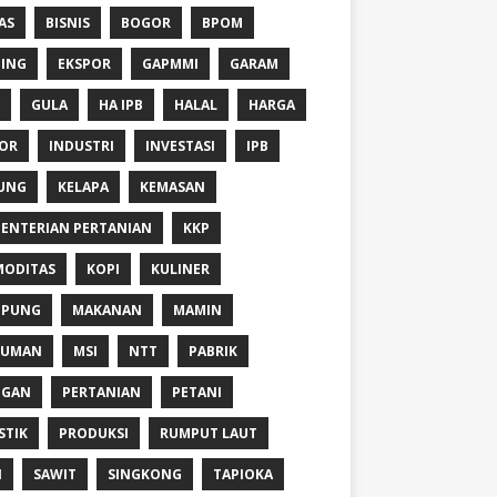
AS
BISNIS
BOGOR
BPOM
ING
EKSPOR
GAPMMI
GARAM
GULA
HA IPB
HALAL
HARGA
OR
INDUSTRI
INVESTASI
IPB
UNG
KELAPA
KEMASAN
ENTERIAN PERTANIAN
KKP
ODITAS
KOPI
KULINER
MPUNG
MAKANAN
MAMIN
NUMAN
MSI
NTT
PABRIK
NGAN
PERTANIAN
PETANI
STIK
PRODUKSI
RUMPUT LAUT
I
SAWIT
SINGKONG
TAPIOKA