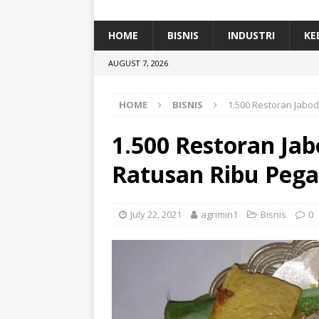
[ January 5, 2026 ]
Dihadiri Ratusan Pes
[ January 5, 2026 ]
Himpunan Alumni IP
HOME
BISNIS
INDUSTRI
KE
[ July 11, 2026 ]
Dari Limbah ke Pakan Lel
AUGUST 7, 2026
TEKNOLOGI
HOME
BISNIS
1.500 Restoran Jabo
1.500 Restoran Ja
Ratusan Ribu Peg
July 22, 2021
agrimin1
Bisnis
0