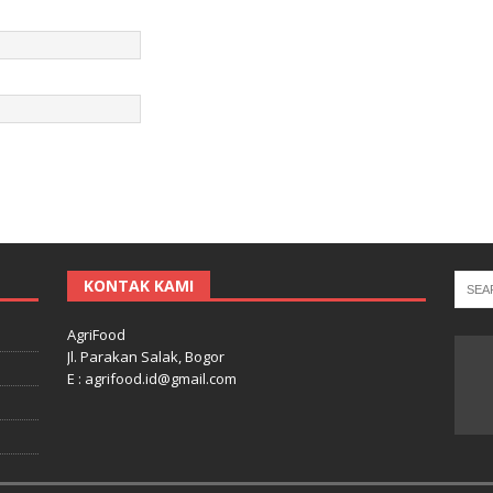
KONTAK KAMI
AgriFood
Jl. Parakan Salak, Bogor
E : agrifood.id@gmail.com