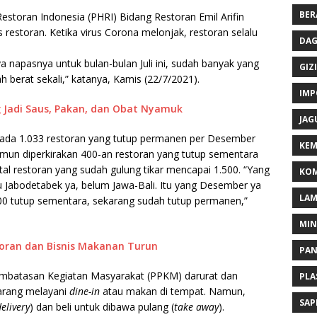
BER
toran Indonesia (PHRI) Bidang Restoran Emil Arifin
restoran. Ketika virus Corona melonjak, restoran selalu
DAG
ya napasnya untuk bulan-bulan Juli ini, sudah banyak yang
GIZI
dah berat sekali,” katanya, Kamis (22/7/2021).
IMP
 Jadi Saus, Pakan, dan Obat Nyamuk
JAG
h ada 1.033 restoran yang tutup permanen per Desember
KEM
amun diperkirakan 400-an restoran yang tutup sementara
al restoran yang sudah gulung tikar mencapai 1.500. “Yang
KOM
ru Jabodetabek ya, belum Jawa-Bali. Itu yang Desember ya
LA
400 tutup sementara, sekarang sudah tutup permanen,”
MI
storan dan Bisnis Makanan Turun
PA
embatasan Kegiatan Masyarakat (PPKM) darurat dan
PLA
larang melayani
dine-in
atau makan di tempat. Namun,
SAP
elivery
) dan beli untuk dibawa pulang (
take away
).