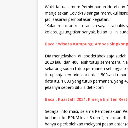
Wakil Ketua Umum Perhimpunan Hotel dan Res
menjelaskan Covid-19 sangat memukul bisnis 
jadi sasaran pembatasan kegiatan.
“Kalau restoran-restoran sih saya kira habis 
kolaps, gulung tikar banyak, bulan Juli ini su
Baca : Wisata Kampung: Ampas Singkong
Dia menjelaskan, di Jabodetabek saja suda
2020 lalu, dan 400 lebih tutup sementara. N
sekarang sudah tutup permanen sehingga tot
tutup saja kemarin kita data 1.500-an itu ba
data itu, 1.033 yang tutup permanen, yang 
jelasnya seperti ditulis detikcom.
Baca : Kuartal I 2021, Kinerja Emiten Re
Sebagai informasi, selama Pemberlakuan P
berlanjut ke PPKM level 3 dan 4, restoran di
hanya diperbolehkan melayani pesan antar (
d