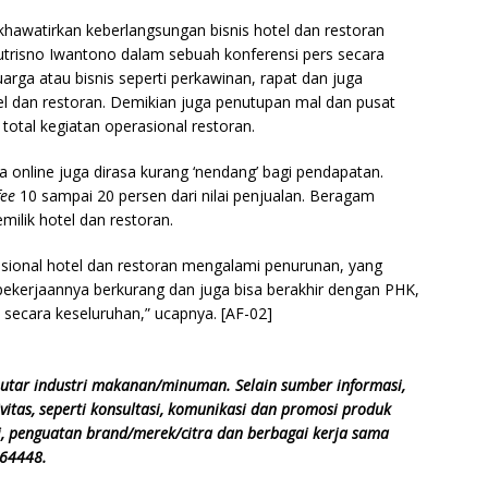
gkhawatirkan keberlangsungan bisnis hotel dan restoran
trisno Iwantono dalam sebuah konferensi pers secara
arga atau bisnis seperti perkawinan, rapat dan juga
el dan restoran. Demikian juga penutupan mal dan pusat
total kegiatan operasional restoran.
ra online juga dirasa kurang ‘nendang’ bagi pendapatan.
fee
10 sampai 20 persen dari nilai penjualan. Beragam
milik hotel dan restoran.
sional hotel dan restoran mengalami penurunan, yang
kerjaannya berkurang dan juga bisa berakhir dengan PHK,
secara keseluruhan,” ucapnya. [AF-02]
utar industri makanan/minuman. Selain sumber informasi,
vitas, seperti konsultasi, komunikasi dan promosi produk
, penguatan brand/merek/citra dan berbagai kerja sama
564448.