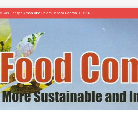
 Edukasi Pangan Aman Bisa Dalam Bahasa Daerah
BISNIS
afood’ Mulai Ekspansi, IKEA dan MSC Dukung Seafood Berkelanjutan
n Free Versi Healthy Choice, Tepung Talas Kimpul Pilihan Menu Sehat
ikpapan Latih Olah Singkong, KKN Universitas Lampung Kenalkan Sosmocaf
nis Makanan dengan McCormick, Ciptakan Raksasa Rp1.100 Triliun
etanol, MSI: Potensi Singkong Bisa Ditingkatkan
KEBIJAKAN
kel, Konawe Kepulauan Tetap Andalkan Mete, Kakao, Pala dan Kelapa