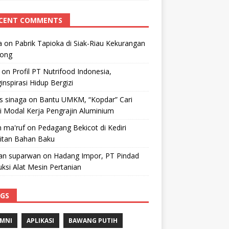
CENT COMMENTS
a
on
Pabrik Tapioka di Siak-Riau Kekurangan
kong
on
Profil PT Nutrifood Indonesia,
nspirasi Hidup Bergizi
 s sinaga
on
Bantu UMKM, “Kopdar” Cari
i Modal Kerja Pengrajin Aluminium
 ma'ruf
on
Pedagang Bekicot di Kediri
litan Bahan Baku
n suparwan
on
Hadang Impor, PT Pindad
ksi Alat Mesin Pertanian
GS
MNI
APLIKASI
BAWANG PUTIH