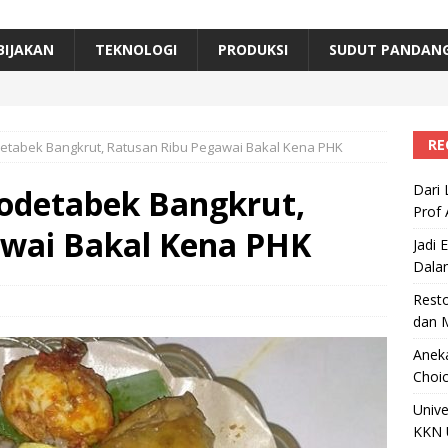
erta, Himpunan Alumni IPB Gelar Munas VII
RAGAM
B Beri Penghargaan Top 100 Alumni Prominen
RAGAM
BIJAKAN
TEKNOLOGI
PRODUKSI
SUDUT PANDAN
e, Ini Inovasi Mikroalga Prof Astri Rinanti dari Universitas Trisakti
RE
detabek Bangkrut, Ratusan Ribu Pegawai Bakal Kena PHK
Dari 
bodetabek Bangkrut,
Prof 
awai Bakal Kena PHK
Jadi 
Dala
Resto
dan 
Aneka
Choic
Unive
KKN 