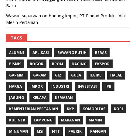
Baku
Wawan suparwan
on
Hadang Impor, PT Pindad Produksi Alat
Mesin Pertanian
TAGS
ALUMNI
APLIKASI
BAWANG PUTIH
BERAS
BISNIS
BOGOR
BPOM
DAGING
EKSPOR
GAPMMI
GARAM
GIZI
GULA
HA IPB
HALAL
HARGA
IMPOR
INDUSTRI
INVESTASI
IPB
JAGUNG
KELAPA
KEMASAN
KEMENTERIAN PERTANIAN
KKP
KOMODITAS
KOPI
KULINER
LAMPUNG
MAKANAN
MAMIN
MINUMAN
MSI
NTT
PABRIK
PANGAN