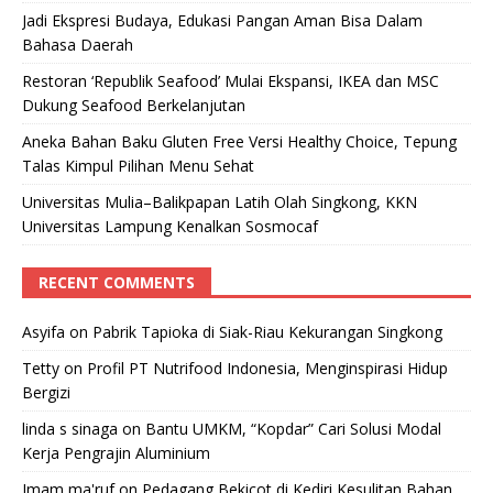
Jadi Ekspresi Budaya, Edukasi Pangan Aman Bisa Dalam
Bahasa Daerah
Restoran ‘Republik Seafood’ Mulai Ekspansi, IKEA dan MSC
Dukung Seafood Berkelanjutan
Aneka Bahan Baku Gluten Free Versi Healthy Choice, Tepung
Talas Kimpul Pilihan Menu Sehat
Universitas Mulia–Balikpapan Latih Olah Singkong, KKN
Universitas Lampung Kenalkan Sosmocaf
RECENT COMMENTS
Asyifa
on
Pabrik Tapioka di Siak-Riau Kekurangan Singkong
Tetty
on
Profil PT Nutrifood Indonesia, Menginspirasi Hidup
Bergizi
linda s sinaga
on
Bantu UMKM, “Kopdar” Cari Solusi Modal
Kerja Pengrajin Aluminium
Imam ma'ruf
on
Pedagang Bekicot di Kediri Kesulitan Bahan