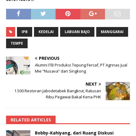
IPB
KEDELAI
LABUAN BAJO
MANGGARAI
TEMPE
PREVIOUS
Alumni ITB Produksi Tepung Fercaf, PT Agrinas Jual
Mie “Nusava” dari Singkong
NEXT
1.500 Restoran Jabodetabek Bangkrut, Ratusan
Ribu Pegawai Bakal Kena PHK
RELATED ARTICLES
Bobby-Kahiyang, dari Ruang Diskusi