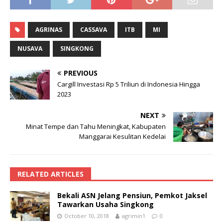
AGRINAS
CASSAVA
ITB
MI
NUSAVA
SINGKONG
PREVIOUS
Cargill Investasi Rp 5 Triliun di Indonesia Hingga
2023
NEXT
Minat Tempe dan Tahu Meningkat, Kabupaten
Manggarai Kesulitan Kedelai
RELATED ARTICLES
Bekali ASN Jelang Pensiun, Pemkot Jaksel
Tawarkan Usaha Singkong
October 10, 2018
agrimin1
0