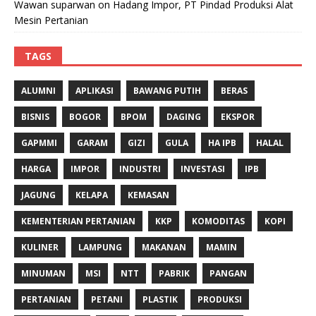
Wawan suparwan
on
Hadang Impor, PT Pindad Produksi Alat
Mesin Pertanian
TAGS
ALUMNI
APLIKASI
BAWANG PUTIH
BERAS
BISNIS
BOGOR
BPOM
DAGING
EKSPOR
GAPMMI
GARAM
GIZI
GULA
HA IPB
HALAL
HARGA
IMPOR
INDUSTRI
INVESTASI
IPB
JAGUNG
KELAPA
KEMASAN
KEMENTERIAN PERTANIAN
KKP
KOMODITAS
KOPI
KULINER
LAMPUNG
MAKANAN
MAMIN
MINUMAN
MSI
NTT
PABRIK
PANGAN
PERTANIAN
PETANI
PLASTIK
PRODUKSI