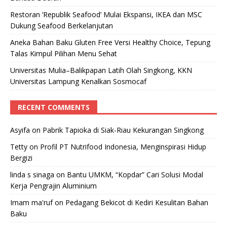
Restoran ‘Republik Seafood’ Mulai Ekspansi, IKEA dan MSC
Dukung Seafood Berkelanjutan
Aneka Bahan Baku Gluten Free Versi Healthy Choice, Tepung
Talas Kimpul Pilihan Menu Sehat
Universitas Mulia–Balikpapan Latih Olah Singkong, KKN
Universitas Lampung Kenalkan Sosmocaf
RECENT COMMENTS
Asyifa
on
Pabrik Tapioka di Siak-Riau Kekurangan Singkong
Tetty
on
Profil PT Nutrifood Indonesia, Menginspirasi Hidup
Bergizi
linda s sinaga
on
Bantu UMKM, “Kopdar” Cari Solusi Modal
Kerja Pengrajin Aluminium
Imam ma'ruf
on
Pedagang Bekicot di Kediri Kesulitan Bahan
Baku