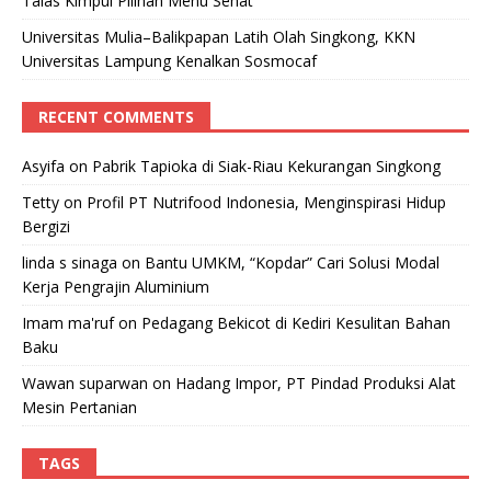
Talas Kimpul Pilihan Menu Sehat
Universitas Mulia–Balikpapan Latih Olah Singkong, KKN
Universitas Lampung Kenalkan Sosmocaf
RECENT COMMENTS
Asyifa
on
Pabrik Tapioka di Siak-Riau Kekurangan Singkong
Tetty
on
Profil PT Nutrifood Indonesia, Menginspirasi Hidup
Bergizi
linda s sinaga
on
Bantu UMKM, “Kopdar” Cari Solusi Modal
Kerja Pengrajin Aluminium
Imam ma'ruf
on
Pedagang Bekicot di Kediri Kesulitan Bahan
Baku
Wawan suparwan
on
Hadang Impor, PT Pindad Produksi Alat
Mesin Pertanian
TAGS