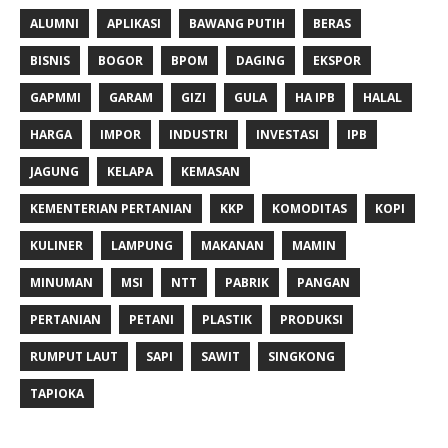
ALUMNI
APLIKASI
BAWANG PUTIH
BERAS
BISNIS
BOGOR
BPOM
DAGING
EKSPOR
GAPMMI
GARAM
GIZI
GULA
HA IPB
HALAL
HARGA
IMPOR
INDUSTRI
INVESTASI
IPB
JAGUNG
KELAPA
KEMASAN
KEMENTERIAN PERTANIAN
KKP
KOMODITAS
KOPI
KULINER
LAMPUNG
MAKANAN
MAMIN
MINUMAN
MSI
NTT
PABRIK
PANGAN
PERTANIAN
PETANI
PLASTIK
PRODUKSI
RUMPUT LAUT
SAPI
SAWIT
SINGKONG
TAPIOKA