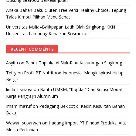
Dukung Seafood Berkelanjutan
Aneka Bahan Baku Gluten Free Versi Healthy Choice, Tepung
Talas Kimpul Pilihan Menu Sehat
Universitas Mulia–Balikpapan Latih Olah Singkong, KKN
Universitas Lampung Kenalkan Sosmocaf
RECENT COMMENTS
Asyifa
on
Pabrik Tapioka di Siak-Riau Kekurangan Singkong
Tetty
on
Profil PT Nutrifood Indonesia, Menginspirasi Hidup
Bergizi
linda s sinaga
on
Bantu UMKM, “Kopdar” Cari Solusi Modal
Kerja Pengrajin Aluminium
Imam ma'ruf
on
Pedagang Bekicot di Kediri Kesulitan Bahan
Baku
Wawan suparwan
on
Hadang Impor, PT Pindad Produksi Alat
Mesin Pertanian