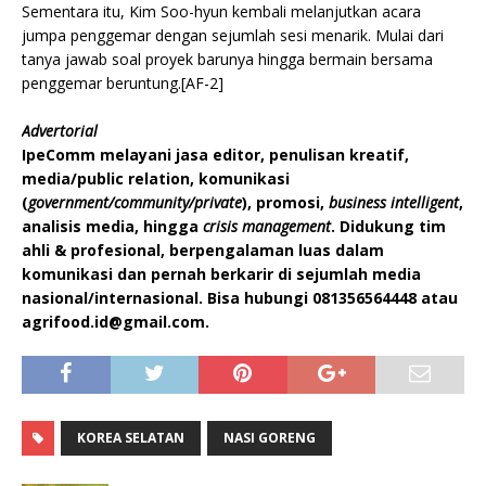
Sementara itu, Kim Soo-hyun kembali melanjutkan acara
jumpa penggemar dengan sejumlah sesi menarik. Mulai dari
tanya jawab soal proyek barunya hingga bermain bersama
penggemar beruntung.[AF-2]
Advertorial
IpeComm melayani jasa editor, penulisan kreatif,
media/public relation, komunikasi
(
government/community/private
), promosi,
business intelligent
,
analisis media, hingga
crisis management
. Didukung tim
ahli & profesional, berpengalaman luas dalam
komunikasi dan pernah berkarir di sejumlah media
nasional/internasional. Bisa hubungi 081356564448 atau
agrifood.id@gmail.com.
KOREA SELATAN
NASI GORENG