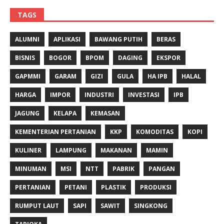
TAGS
ALUMNI
APLIKASI
BAWANG PUTIH
BERAS
BISNIS
BOGOR
BPOM
DAGING
EKSPOR
GAPMMI
GARAM
GIZI
GULA
HA IPB
HALAL
HARGA
IMPOR
INDUSTRI
INVESTASI
IPB
JAGUNG
KELAPA
KEMASAN
KEMENTERIAN PERTANIAN
KKP
KOMODITAS
KOPI
KULINER
LAMPUNG
MAKANAN
MAMIN
MINUMAN
MSI
NTT
PABRIK
PANGAN
PERTANIAN
PETANI
PLASTIK
PRODUKSI
RUMPUT LAUT
SAPI
SAWIT
SINGKONG