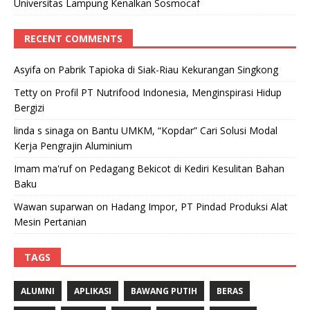
Universitas Lampung Kenalkan Sosmocaf
RECENT COMMENTS
Asyifa
on
Pabrik Tapioka di Siak-Riau Kekurangan Singkong
Tetty
on
Profil PT Nutrifood Indonesia, Menginspirasi Hidup
Bergizi
linda s sinaga
on
Bantu UMKM, “Kopdar” Cari Solusi Modal
Kerja Pengrajin Aluminium
Imam ma'ruf
on
Pedagang Bekicot di Kediri Kesulitan Bahan
Baku
Wawan suparwan
on
Hadang Impor, PT Pindad Produksi Alat
Mesin Pertanian
TAGS
ALUMNI
APLIKASI
BAWANG PUTIH
BERAS