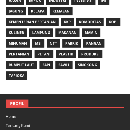
HARGA
IMPOR
INDUSTRI
INVESTASI
IPB
JAGUNG
KELAPA
KEMASAN
KEMENTERIAN PERTANIAN
KKP
KOMODITAS
KOPI
KULINER
LAMPUNG
MAKANAN
MAMIN
MINUMAN
MSI
NTT
PABRIK
PANGAN
PERTANIAN
PETANI
PLASTIK
PRODUKSI
RUMPUT LAUT
SAPI
SAWIT
SINGKONG
TAPIOKA
PROFIL
Home
Tentang Kami