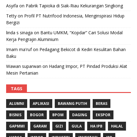
Asyifa
on
Pabrik Tapioka di Siak-Riau Kekurangan Singkong
Tetty
on
Profil PT Nutrifood Indonesia, Menginspirasi Hidup
Bergizi
linda s sinaga
on
Bantu UMKM, “Kopdar” Cari Solusi Modal
Kerja Pengrajin Aluminium
Imam ma'ruf
on
Pedagang Bekicot di Kediri Kesulitan Bahan
Baku
Wawan suparwan
on
Hadang Impor, PT Pindad Produksi Alat
Mesin Pertanian
TAGS
ALUMNI
APLIKASI
BAWANG PUTIH
BERAS
BISNIS
BOGOR
BPOM
DAGING
EKSPOR
GAPMMI
GARAM
GIZI
GULA
HA IPB
HALAL