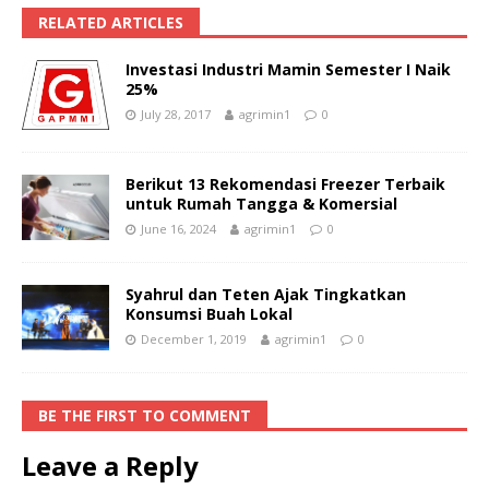
RELATED ARTICLES
Investasi Industri Mamin Semester I Naik
25%
July 28, 2017
agrimin1
0
Berikut 13 Rekomendasi Freezer Terbaik
untuk Rumah Tangga & Komersial
June 16, 2024
agrimin1
0
Syahrul dan Teten Ajak Tingkatkan
Konsumsi Buah Lokal
December 1, 2019
agrimin1
0
BE THE FIRST TO COMMENT
Leave a Reply