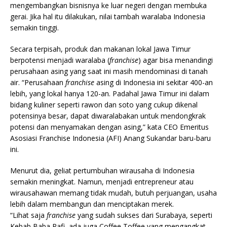
mengembangkan bisnisnya ke luar negeri dengan membuka
gerai. Jika hal itu dilakukan, nilai tambah waralaba Indonesia
semakin tinggi.
Secara terpisah, produk dan makanan lokal Jawa Timur
berpotensi menjadi waralaba (
franchise
) agar bisa menandingi
perusahaan asing yang saat ini masih mendominasi di tanah
air. “Perusahaan
franchise
asing di Indonesia ini sekitar 400-an
lebih, yang lokal hanya 120-an. Padahal Jawa Timur ini dalam
bidang kuliner seperti rawon dan soto yang cukup dikenal
potensinya besar, dapat diwaralabakan untuk mendongkrak
potensi dan menyamakan dengan asing,” kata CEO Emeritus
Asosiasi Franchise Indonesia (AFI) Anang Sukandar baru-baru
ini.
Menurut dia, geliat pertumbuhan wirausaha di Indonesia
semakin meningkat. Namun, menjadi entrepreneur atau
wirausahawan memang tidak mudah, butuh perjuangan, usaha
lebih dalam membangun dan menciptakan merek.
“Lihat saja
franchise
yang sudah sukses dari Surabaya, seperti
Kebab Baba Rafi, ada juga Coffee Toffee yang mengangkat