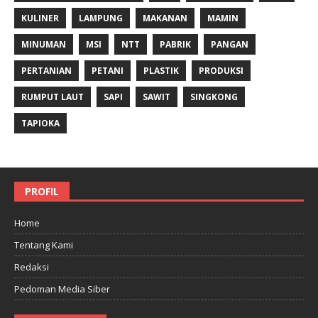
KULINER
LAMPUNG
MAKANAN
MAMIN
MINUMAN
MSI
NTT
PABRIK
PANGAN
PERTANIAN
PETANI
PLASTIK
PRODUKSI
RUMPUT LAUT
SAPI
SAWIT
SINGKONG
TAPIOKA
PROFIL
Home
Tentang Kami
Redaksi
Pedoman Media Siber