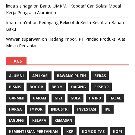
linda s sinaga
on
Bantu UMKM, “Kopdar” Cari Solusi Modal
Kerja Pengrajin Aluminium
Imam ma'ruf
on
Pedagang Bekicot di Kediri Kesulitan Bahan
Baku
Wawan suparwan
on
Hadang Impor, PT Pindad Produksi Alat
Mesin Pertanian
TAGS
ALUMNI
APLIKASI
BAWANG PUTIH
BERAS
BISNIS
BOGOR
BPOM
DAGING
EKSPOR
GAPMMI
GARAM
GIZI
GULA
HA IPB
HALAL
HARGA
IMPOR
INDUSTRI
INVESTASI
IPB
JAGUNG
KELAPA
KEMASAN
KEMENTERIAN PERTANIAN
KKP
KOMODITAS
KOPI