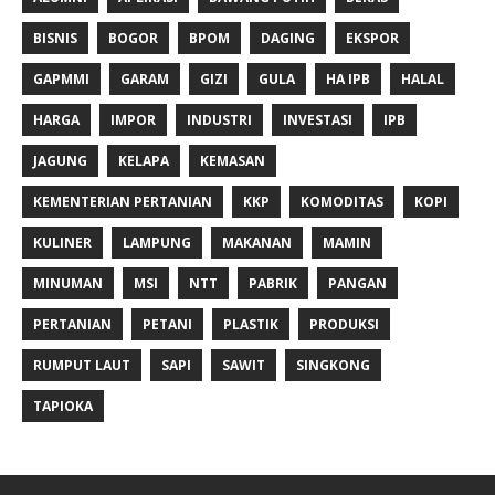
BISNIS
BOGOR
BPOM
DAGING
EKSPOR
GAPMMI
GARAM
GIZI
GULA
HA IPB
HALAL
HARGA
IMPOR
INDUSTRI
INVESTASI
IPB
JAGUNG
KELAPA
KEMASAN
KEMENTERIAN PERTANIAN
KKP
KOMODITAS
KOPI
KULINER
LAMPUNG
MAKANAN
MAMIN
MINUMAN
MSI
NTT
PABRIK
PANGAN
PERTANIAN
PETANI
PLASTIK
PRODUKSI
RUMPUT LAUT
SAPI
SAWIT
SINGKONG
TAPIOKA