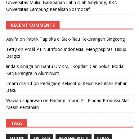
Universitas Mulia–Balikpapan Latih Olah Singkong, KKN
Universitas Lampung Kenalkan Sosmocaf
RECENT COMMENTS
Asyifa
on
Pabrik Tapioka di Siak-Riau Kekurangan Singkong
Tetty
on
Profil PT Nutrifood Indonesia, Menginspirasi Hidup
Bergizi
linda s sinaga
on
Bantu UMKM, “Kopdar” Cari Solusi Modal
Kerja Pengrajin Aluminium
Imam ma'ruf
on
Pedagang Bekicot di Kediri Kesulitan Bahan
Baku
Wawan suparwan
on
Hadang Impor, PT Pindad Produksi Alat
Mesin Pertanian
TAGS
ALUMNI
APLIKASI
BAWANG PUTIH
BERAS