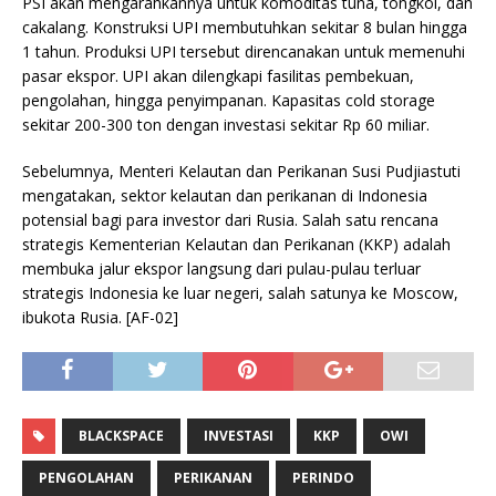
PSI akan mengarahkannya untuk komoditas tuna, tongkol, dan
cakalang. Konstruksi UPI membutuhkan sekitar 8 bulan hingga
1 tahun. Produksi UPI tersebut direncanakan untuk memenuhi
pasar ekspor. UPI akan dilengkapi fasilitas pembekuan,
pengolahan, hingga penyimpanan. Kapasitas cold storage
sekitar 200-300 ton dengan investasi sekitar Rp 60 miliar.
Sebelumnya, Menteri Kelautan dan Perikanan Susi Pudjiastuti
mengatakan, sektor kelautan dan perikanan di Indonesia
potensial bagi para investor dari Rusia. Salah satu rencana
strategis Kementerian Kelautan dan Perikanan (KKP) adalah
membuka jalur ekspor langsung dari pulau-pulau terluar
strategis Indonesia ke luar negeri, salah satunya ke Moscow,
ibukota Rusia. [AF-02]
BLACKSPACE
INVESTASI
KKP
OWI
PENGOLAHAN
PERIKANAN
PERINDO