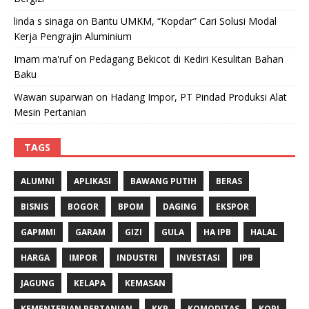
linda s sinaga
on
Bantu UMKM, “Kopdar” Cari Solusi Modal
Kerja Pengrajin Aluminium
Imam ma'ruf
on
Pedagang Bekicot di Kediri Kesulitan Bahan
Baku
Wawan suparwan
on
Hadang Impor, PT Pindad Produksi Alat
Mesin Pertanian
TAGS
ALUMNI
APLIKASI
BAWANG PUTIH
BERAS
BISNIS
BOGOR
BPOM
DAGING
EKSPOR
GAPMMI
GARAM
GIZI
GULA
HA IPB
HALAL
HARGA
IMPOR
INDUSTRI
INVESTASI
IPB
JAGUNG
KELAPA
KEMASAN
KEMENTERIAN PERTANIAN
KKP
KOMODITAS
KOPI