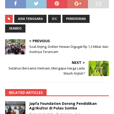
ASIA TENGGARA
ICC
PENDIDIKAN
SEAMEO
PREVIOUS
Soal Anjing, Dokter Hewan Digugat Rp 1,3 Miliar dan
Asetnya Terancam
NEXT
Setahun Bersama Vietnam, Mengapa Harga Lada
Masih Anjlok?
RELATED ARTICLES
Japfa Foundation Dorong Pendidikan
Agrikultur di Pulau Sumba
March 20, 2018
agrimin1
0