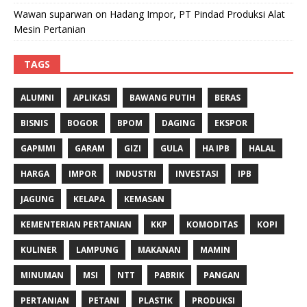
Wawan suparwan
on
Hadang Impor, PT Pindad Produksi Alat
Mesin Pertanian
TAGS
ALUMNI
APLIKASI
BAWANG PUTIH
BERAS
BISNIS
BOGOR
BPOM
DAGING
EKSPOR
GAPMMI
GARAM
GIZI
GULA
HA IPB
HALAL
HARGA
IMPOR
INDUSTRI
INVESTASI
IPB
JAGUNG
KELAPA
KEMASAN
KEMENTERIAN PERTANIAN
KKP
KOMODITAS
KOPI
KULINER
LAMPUNG
MAKANAN
MAMIN
MINUMAN
MSI
NTT
PABRIK
PANGAN
PERTANIAN
PETANI
PLASTIK
PRODUKSI