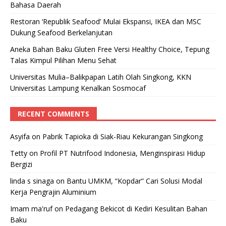
Bahasa Daerah
Restoran ‘Republik Seafood’ Mulai Ekspansi, IKEA dan MSC
Dukung Seafood Berkelanjutan
Aneka Bahan Baku Gluten Free Versi Healthy Choice, Tepung
Talas Kimpul Pilihan Menu Sehat
Universitas Mulia–Balikpapan Latih Olah Singkong, KKN
Universitas Lampung Kenalkan Sosmocaf
RECENT COMMENTS
Asyifa
on
Pabrik Tapioka di Siak-Riau Kekurangan Singkong
Tetty
on
Profil PT Nutrifood Indonesia, Menginspirasi Hidup
Bergizi
linda s sinaga
on
Bantu UMKM, “Kopdar” Cari Solusi Modal
Kerja Pengrajin Aluminium
Imam ma'ruf
on
Pedagang Bekicot di Kediri Kesulitan Bahan
Baku