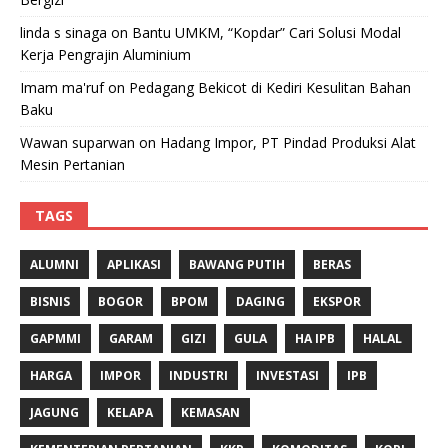
linda s sinaga
on
Bantu UMKM, “Kopdar” Cari Solusi Modal
Kerja Pengrajin Aluminium
Imam ma'ruf
on
Pedagang Bekicot di Kediri Kesulitan Bahan
Baku
Wawan suparwan
on
Hadang Impor, PT Pindad Produksi Alat
Mesin Pertanian
TAGS
ALUMNI
APLIKASI
BAWANG PUTIH
BERAS
BISNIS
BOGOR
BPOM
DAGING
EKSPOR
GAPMMI
GARAM
GIZI
GULA
HA IPB
HALAL
HARGA
IMPOR
INDUSTRI
INVESTASI
IPB
JAGUNG
KELAPA
KEMASAN