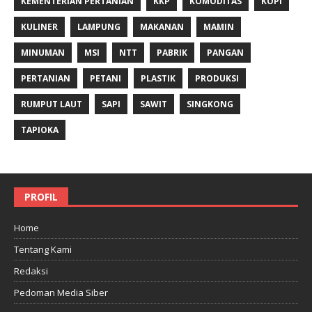
KEMENTERIAN PERTANIAN
KKP
KOMODITAS
KOPI
KULINER
LAMPUNG
MAKANAN
MAMIN
MINUMAN
MSI
NTT
PABRIK
PANGAN
PERTANIAN
PETANI
PLASTIK
PRODUKSI
RUMPUT LAUT
SAPI
SAWIT
SINGKONG
TAPIOKA
PROFIL
Home
Tentang Kami
Redaksi
Pedoman Media Siber