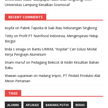
Universitas Lampung Kenalkan Sosmocaf
RECENT COMMENTS
Asyifa
on
Pabrik Tapioka di Siak-Riau Kekurangan Singkong
Tetty
on
Profil PT Nutrifood Indonesia, Menginspirasi Hidup
Bergizi
linda s sinaga
on
Bantu UMKM, “Kopdar” Cari Solusi Modal
Kerja Pengrajin Aluminium
Imam ma'ruf
on
Pedagang Bekicot di Kediri Kesulitan Bahan
Baku
Wawan suparwan
on
Hadang Impor, PT Pindad Produksi Alat
Mesin Pertanian
TAGS
ALUMNI
APLIKASI
BAWANG PUTIH
BERAS