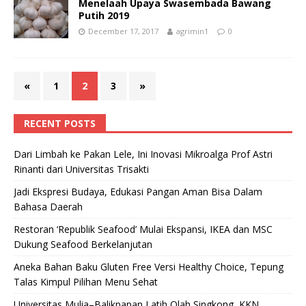
Menelaah Upaya Swasembada Bawang
Putih 2019
December 17, 2017
agrimin1
0
«
1
2
3
»
RECENT POSTS
Dari Limbah ke Pakan Lele, Ini Inovasi Mikroalga Prof Astri
Rinanti dari Universitas Trisakti
Jadi Ekspresi Budaya, Edukasi Pangan Aman Bisa Dalam
Bahasa Daerah
Restoran ‘Republik Seafood’ Mulai Ekspansi, IKEA dan MSC
Dukung Seafood Berkelanjutan
Aneka Bahan Baku Gluten Free Versi Healthy Choice, Tepung
Talas Kimpul Pilihan Menu Sehat
Universitas Mulia–Balikpapan Latih Olah Singkong, KKN