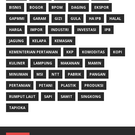
BISNIS
BOGOR
BPOM
DAGING
EKSPOR
GAPMMI
GARAM
GIZI
GULA
HA IPB
HALAL
HARGA
IMPOR
INDUSTRI
INVESTASI
IPB
JAGUNG
KELAPA
KEMASAN
KEMENTERIAN PERTANIAN
KKP
KOMODITAS
KOPI
KULINER
LAMPUNG
MAKANAN
MAMIN
MINUMAN
MSI
NTT
PABRIK
PANGAN
PERTANIAN
PETANI
PLASTIK
PRODUKSI
RUMPUT LAUT
SAPI
SAWIT
SINGKONG
TAPIOKA