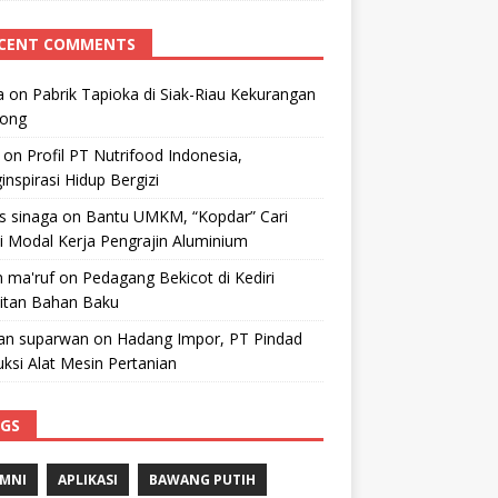
CENT COMMENTS
a
on
Pabrik Tapioka di Siak-Riau Kekurangan
kong
on
Profil PT Nutrifood Indonesia,
nspirasi Hidup Bergizi
 s sinaga
on
Bantu UMKM, “Kopdar” Cari
i Modal Kerja Pengrajin Aluminium
 ma'ruf
on
Pedagang Bekicot di Kediri
litan Bahan Baku
n suparwan
on
Hadang Impor, PT Pindad
ksi Alat Mesin Pertanian
GS
MNI
APLIKASI
BAWANG PUTIH