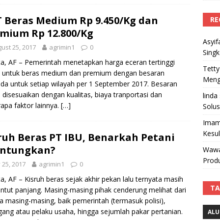
 Beras Medium Rp 9.450/Kg dan
RE
mium Rp 12.800/Kg
Asyif
ust 25, 2017
agrimin1
0
Sing
ta, AF – Pemerintah menetapkan harga eceran tertinggi
Tetty
) untuk beras medium dan premium dengan besaran
Mengi
da untuk setiap wilayah per 1 September 2017. Besaran
 disesuaikan dengan kualitas, biaya tranportasi dan
linda
apa faktor lainnya.
[…]
Solus
Imam
Kesu
ruh Beras PT IBU, Benarkah Petani
untungkan?
Wawa
Produ
y 25, 2017
agrimin1
0
ta, AF – Kisruh beras sejak akhir pekan lalu ternyata masih
TA
ntut panjang. Masing-masing pihak cenderung melihat dari
ya masing-masing, baik pemerintah (termasuk polisi),
ang atau pelaku usaha, hingga sejumlah pakar pertanian.
ALU