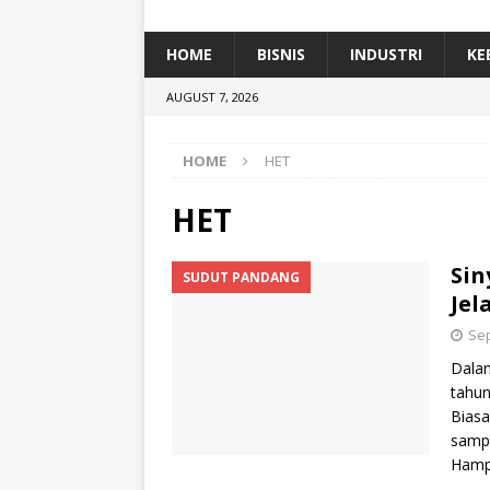
[ January 5, 2026 ]
Dihadiri Ratusan Pes
[ January 5, 2026 ]
Himpunan Alumni IP
HOME
BISNIS
INDUSTRI
KE
[ July 11, 2026 ]
Dari Limbah ke Pakan Lel
AUGUST 7, 2026
TEKNOLOGI
HOME
HET
HET
Sin
SUDUT PANDANG
Jel
Sep
Dalam
tahun
Biasa
sampa
Hampi