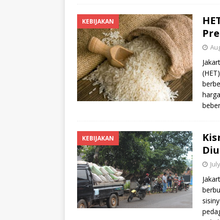
HET
KEBIJAKAN
Pre
Aug
Jakar
(HET
berbe
harga
beber
Kis
KEBIJAKAN
Di
Jul
Jakar
berbu
sisin
pedag