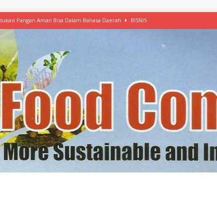
 Edukasi Pangan Aman Bisa Dalam Bahasa Daerah
BISNIS
afood’ Mulai Ekspansi, IKEA dan MSC Dukung Seafood Berkelanjutan
n Free Versi Healthy Choice, Tepung Talas Kimpul Pilihan Menu Sehat
ikpapan Latih Olah Singkong, KKN Universitas Lampung Kenalkan Sosmocaf
nis Makanan dengan McCormick, Ciptakan Raksasa Rp1.100 Triliun
etanol, MSI: Potensi Singkong Bisa Ditingkatkan
KEBIJAKAN
kel, Konawe Kepulauan Tetap Andalkan Mete, Kakao, Pala dan Kelapa