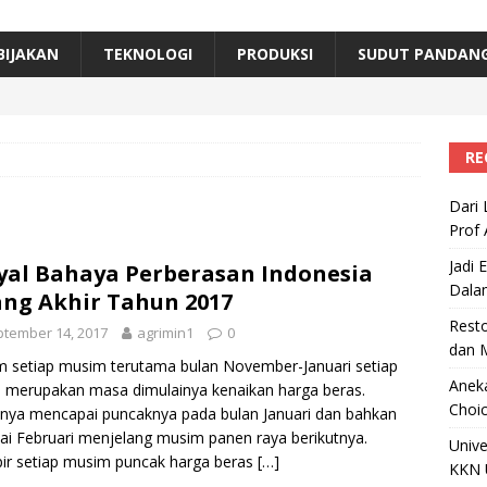
erta, Himpunan Alumni IPB Gelar Munas VII
RAGAM
B Beri Penghargaan Top 100 Alumni Prominen
RAGAM
BIJAKAN
TEKNOLOGI
PRODUKSI
SUDUT PANDAN
e, Ini Inovasi Mikroalga Prof Astri Rinanti dari Universitas Trisakti
RE
Dari 
Prof 
Jadi 
yal Bahaya Perberasan Indonesia
Dala
ang Akhir Tahun 2017
Resto
tember 14, 2017
agrimin1
0
dan 
 setiap musim terutama bulan November-Januari setiap
Aneka
 merupakan masa dimulainya kenaikan harga beras.
Choic
nya mencapai puncaknya pada bulan Januari dan bahkan
i Februari menjelang musim panen raya berikutnya.
Unive
r setiap musim puncak harga beras
[…]
KKN 