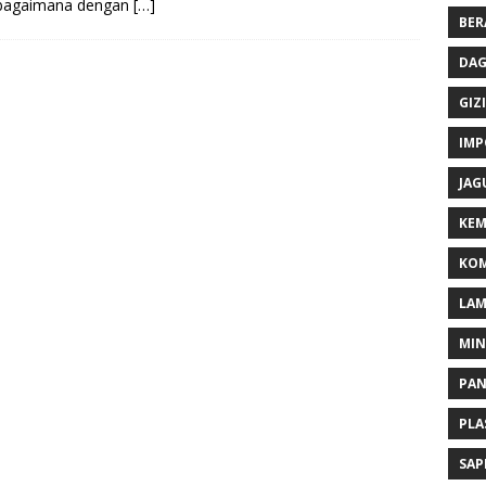
 bagaimana dengan
[…]
BER
DAG
GIZI
IMP
JAG
KEM
KOM
LA
MI
PA
PLA
SAP