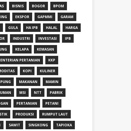
AS
BISNIS
BOGOR
BPOM
ING
EKSPOR
GAPMMI
GARAM
GULA
HA IPB
HALAL
HARGA
OR
INDUSTRI
INVESTASI
IPB
UNG
KELAPA
KEMASAN
ENTERIAN PERTANIAN
KKP
ODITAS
KOPI
KULINER
MPUNG
MAKANAN
MAMIN
NUMAN
MSI
NTT
PABRIK
NGAN
PERTANIAN
PETANI
STIK
PRODUKSI
RUMPUT LAUT
I
SAWIT
SINGKONG
TAPIOKA