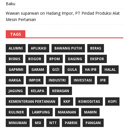
Baku
Wawan suparwan
on
Hadang Impor, PT Pindad Produksi Alat
Mesin Pertanian
TAGS
ALUMNI
APLIKASI
BAWANG PUTIH
BERAS
BISNIS
BOGOR
BPOM
DAGING
EKSPOR
GAPMMI
GARAM
GIZI
GULA
HA IPB
HALAL
HARGA
IMPOR
INDUSTRI
INVESTASI
IPB
JAGUNG
KELAPA
KEMASAN
KEMENTERIAN PERTANIAN
KKP
KOMODITAS
KOPI
KULINER
LAMPUNG
MAKANAN
MAMIN
MINUMAN
MSI
NTT
PABRIK
PANGAN