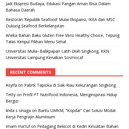
Jadi Ekspresi Budaya, Edukasi Pangan Aman Bisa Dalam
Bahasa Daerah
Restoran ‘Republik Seafood’ Mulai Ekspansi, IKEA dan MSC
Dukung Seafood Berkelanjutan
Aneka Bahan Baku Gluten Free Versi Healthy Choice, Tepung
Talas Kimpul Pilihan Menu Sehat
Universitas Mulia–Balikpapan Latih Olah Singkong, KKN
Universitas Lampung Kenalkan Sosmocaf
RECENT COMMENTS
Asyifa
on
Pabrik Tapioka di Siak-Riau Kekurangan Singkong
Tetty
on
Profil PT Nutrifood Indonesia, Menginspirasi Hidup
Bergizi
linda s sinaga
on
Bantu UMKM, “Kopdar” Cari Solusi Modal
Kerja Pengrajin Aluminium
Imam ma'ruf
on
Pedagang Bekicot di Kediri Kesulitan Bahan