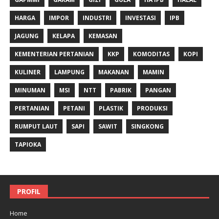
HARGA
IMPOR
INDUSTRI
INVESTASI
IPB
JAGUNG
KELAPA
KEMASAN
KEMENTERIAN PERTANIAN
KKP
KOMODITAS
KOPI
KULINER
LAMPUNG
MAKANAN
MAMIN
MINUMAN
MSI
NTT
PABRIK
PANGAN
PERTANIAN
PETANI
PLASTIK
PRODUKSI
RUMPUT LAUT
SAPI
SAWIT
SINGKONG
TAPIOKA
PROFIL
Home