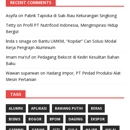
RECENT COMMENTS
Asyifa
on
Pabrik Tapioka di Siak-Riau Kekurangan Singkong
Tetty
on
Profil PT Nutrifood Indonesia, Menginspirasi Hidup
Bergizi
linda s sinaga
on
Bantu UMKM, “Kopdar” Cari Solusi Modal
Kerja Pengrajin Aluminium
Imam ma'ruf
on
Pedagang Bekicot di Kediri Kesulitan Bahan
Baku
Wawan suparwan
on
Hadang Impor, PT Pindad Produksi Alat
Mesin Pertanian
TAGS
ALUMNI
APLIKASI
BAWANG PUTIH
BERAS
BISNIS
BOGOR
BPOM
DAGING
EKSPOR
GAPMMI
GARAM
GIZI
GULA
HA IPB
HALAL