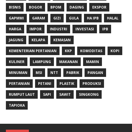
BISNIS
BOGOR
BPOM
DAGING
EKSPOR
GAPMMI
GARAM
GIZI
GULA
HA IPB
HALAL
HARGA
IMPOR
INDUSTRI
INVESTASI
IPB
JAGUNG
KELAPA
KEMASAN
KEMENTERIAN PERTANIAN
KKP
KOMODITAS
KOPI
KULINER
LAMPUNG
MAKANAN
MAMIN
MINUMAN
MSI
NTT
PABRIK
PANGAN
PERTANIAN
PETANI
PLASTIK
PRODUKSI
RUMPUT LAUT
SAPI
SAWIT
SINGKONG
TAPIOKA