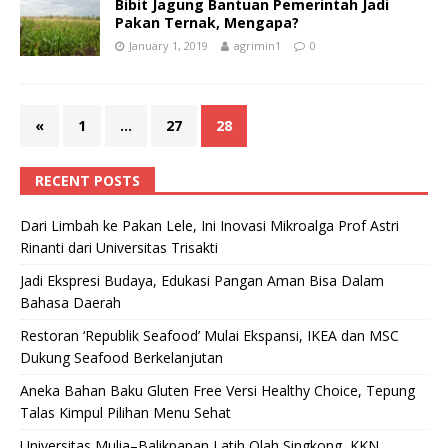
Bibit Jagung Bantuan Pemerintah Jadi
Pakan Ternak, Mengapa?
January 1, 2019
agrimin1
0
«
1
…
27
28
RECENT POSTS
Dari Limbah ke Pakan Lele, Ini Inovasi Mikroalga Prof Astri
Rinanti dari Universitas Trisakti
Jadi Ekspresi Budaya, Edukasi Pangan Aman Bisa Dalam
Bahasa Daerah
Restoran ‘Republik Seafood’ Mulai Ekspansi, IKEA dan MSC
Dukung Seafood Berkelanjutan
Aneka Bahan Baku Gluten Free Versi Healthy Choice, Tepung
Talas Kimpul Pilihan Menu Sehat
Universitas Mulia–Balikpapan Latih Olah Singkong, KKN