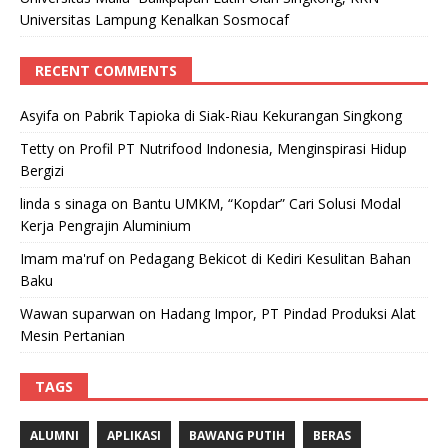
Universitas Lampung Kenalkan Sosmocaf
RECENT COMMENTS
Asyifa
on
Pabrik Tapioka di Siak-Riau Kekurangan Singkong
Tetty
on
Profil PT Nutrifood Indonesia, Menginspirasi Hidup
Bergizi
linda s sinaga
on
Bantu UMKM, “Kopdar” Cari Solusi Modal
Kerja Pengrajin Aluminium
Imam ma'ruf
on
Pedagang Bekicot di Kediri Kesulitan Bahan
Baku
Wawan suparwan
on
Hadang Impor, PT Pindad Produksi Alat
Mesin Pertanian
TAGS
ALUMNI
APLIKASI
BAWANG PUTIH
BERAS