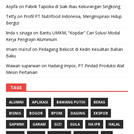
Asyifa
on
Pabrik Tapioka di Siak-Riau Kekurangan Singkong
Tetty
on
Profil PT Nutrifood Indonesia, Menginspirasi Hidup
Bergizi
linda s sinaga
on
Bantu UMKM, “Kopdar” Cari Solusi Modal
Kerja Pengrajin Aluminium
Imam ma'ruf
on
Pedagang Bekicot di Kediri Kesulitan Bahan
Baku
Wawan suparwan
on
Hadang Impor, PT Pindad Produksi Alat
Mesin Pertanian
TAGS
ALUMNI
APLIKASI
BAWANG PUTIH
BERAS
BISNIS
BOGOR
BPOM
DAGING
EKSPOR
GAPMMI
GARAM
GIZI
GULA
HA IPB
HALAL