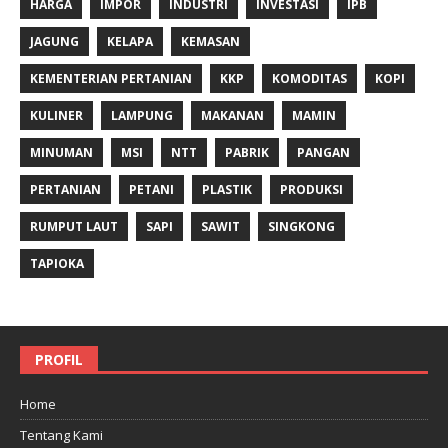
HARGA
IMPOR
INDUSTRI
INVESTASI
IPB
JAGUNG
KELAPA
KEMASAN
KEMENTERIAN PERTANIAN
KKP
KOMODITAS
KOPI
KULINER
LAMPUNG
MAKANAN
MAMIN
MINUMAN
MSI
NTT
PABRIK
PANGAN
PERTANIAN
PETANI
PLASTIK
PRODUKSI
RUMPUT LAUT
SAPI
SAWIT
SINGKONG
TAPIOKA
PROFIL
Home
Tentang Kami