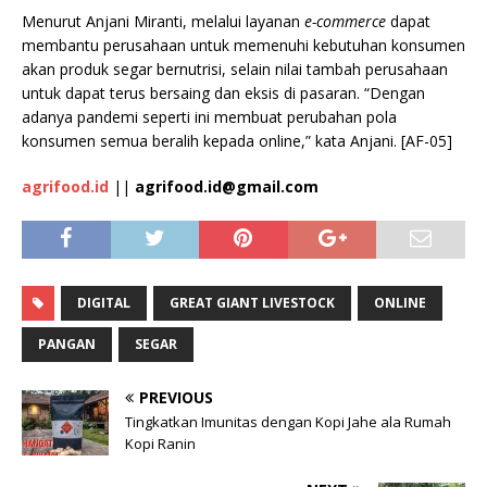
Menurut Anjani Miranti, melalui layanan
e-commerce
dapat
membantu perusahaan untuk memenuhi kebutuhan konsumen
akan produk segar bernutrisi, selain nilai tambah perusahaan
untuk dapat terus bersaing dan eksis di pasaran. “Dengan
adanya pandemi seperti ini membuat perubahan pola
konsumen semua beralih kepada online,” kata Anjani. [AF-05]
agrifood.id
||
agrifood.id@gmail.com
DIGITAL
GREAT GIANT LIVESTOCK
ONLINE
PANGAN
SEGAR
PREVIOUS
Tingkatkan Imunitas dengan Kopi Jahe ala Rumah
Kopi Ranin