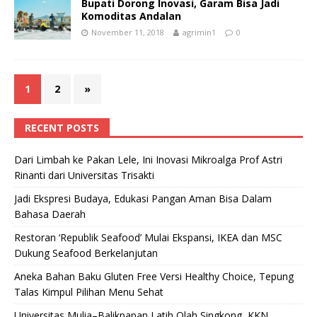
Bupati Dorong Inovasi, Garam Bisa Jadi
Komoditas Andalan
November 11, 2018
agrimin1
0
1
2
»
RECENT POSTS
Dari Limbah ke Pakan Lele, Ini Inovasi Mikroalga Prof Astri
Rinanti dari Universitas Trisakti
Jadi Ekspresi Budaya, Edukasi Pangan Aman Bisa Dalam
Bahasa Daerah
Restoran ‘Republik Seafood’ Mulai Ekspansi, IKEA dan MSC
Dukung Seafood Berkelanjutan
Aneka Bahan Baku Gluten Free Versi Healthy Choice, Tepung
Talas Kimpul Pilihan Menu Sehat
Universitas Mulia–Balikpapan Latih Olah Singkong, KKN