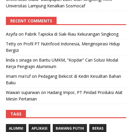
Universitas Lampung Kenalkan Sosmocaf
RECENT COMMENTS
Asyifa
on
Pabrik Tapioka di Siak-Riau Kekurangan Singkong
Tetty
on
Profil PT Nutrifood Indonesia, Menginspirasi Hidup
Bergizi
linda s sinaga
on
Bantu UMKM, “Kopdar” Cari Solusi Modal
Kerja Pengrajin Aluminium
Imam ma'ruf
on
Pedagang Bekicot di Kediri Kesulitan Bahan
Baku
Wawan suparwan
on
Hadang Impor, PT Pindad Produksi Alat
Mesin Pertanian
TAGS
ALUMNI
APLIKASI
BAWANG PUTIH
BERAS