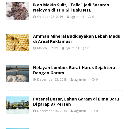
Ikan Makin Sulit, “Tello” Jadi Sasaran
Nelayan di TPK Gili Balu NTB
October 25, 2019
agrimin1
0
Amman Mineral Budidayakan Lebah Madu
di Areal Reklamasi
March 9, 2019
agrimin1
0
Nelayan Lombok Barat Harus Sejahtera
Dengan Garam
December 23, 2018
agrimin1
0
Potensi Besar, Lahan Garam di Bima Baru
Digarap 37 Persen
December 10, 2018
agrimin1
0