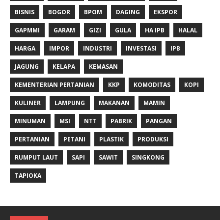
BISNIS
BOGOR
BPOM
DAGING
EKSPOR
GAPMMI
GARAM
GIZI
GULA
HA IPB
HALAL
HARGA
IMPOR
INDUSTRI
INVESTASI
IPB
JAGUNG
KELAPA
KEMASAN
KEMENTERIAN PERTANIAN
KKP
KOMODITAS
KOPI
KULINER
LAMPUNG
MAKANAN
MAMIN
MINUMAN
MSI
NTT
PABRIK
PANGAN
PERTANIAN
PETANI
PLASTIK
PRODUKSI
RUMPUT LAUT
SAPI
SAWIT
SINGKONG
TAPIOKA