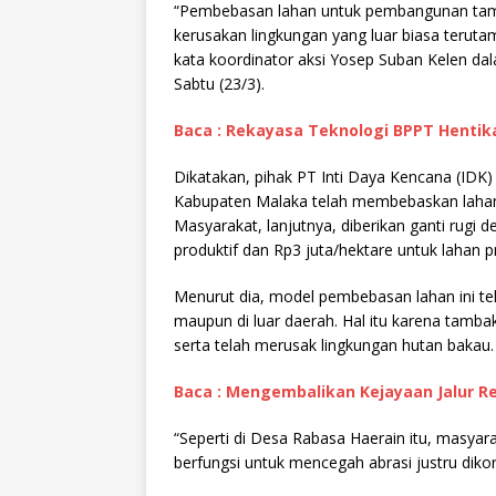
“Pembebasan lahan untuk pembangunan tam
kerusakan lingkungan yang luar biasa teru
kata koordinator aksi Yosep Suban Kelen da
Sabtu (23/3).
Baca : Rekayasa Teknologi BPPT Hentika
Dikatakan, pihak PT Inti Daya Kencana (ID
Kabupaten Malaka telah membebaskan lahan
Masyarakat, lanjutnya, diberikan ganti rugi 
produktif dan Rp3 juta/hektare untuk lahan pr
Menurut dia, model pembebasan lahan ini tel
maupun di luar daerah. Hal itu karena tamba
serta telah merusak lingkungan hutan bakau.
Baca : Mengembalikan Kejayaan Jalur R
“Seperti di Desa Rabasa Haerain itu, masy
berfungsi untuk mencegah abrasi justru dik