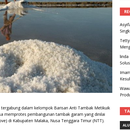
RE
Asyif
Sing
Tetty
Mengi
linda
Solus
Imam
Kesu
Wawa
Produ
 tergabung dalam kelompok Barisan Anti Tambak Metikuik
TA
rasa memprotes pembangunan tambak garam yang dinilai
ve) di Kabupaten Malaka, Nusa Tenggara Timur (NTT).
ALU