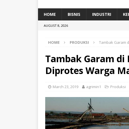
[ January 5, 2026 ]
Dihadiri Ratusan Pes
[ January 5, 2026 ]
Himpunan Alumni IP
HOME
BISNIS
INDUSTRI
KE
[ July 11, 2026 ]
Dari Limbah ke Pakan Lel
AUGUST 8, 2026
TEKNOLOGI
HOME
PRODUKSI
Tambak Garam di
Tambak Garam di 
Diprotes Warga M
March 23, 2019
agrimin1
Produksi