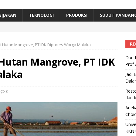
erta, Himpunan Alumni IPB Gelar Munas VII
RAGAM
B Beri Penghargaan Top 100 Alumni Prominen
RAGAM
BIJAKAN
TEKNOLOGI
PRODUKSI
SUDUT PANDAN
e, Ini Inovasi Mikroalga Prof Astri Rinanti dari Universitas Trisakti
RE
 Hutan Mangrove, PT IDK Diprotes Warga Malaka
Dari 
Hutan Mangrove, PT IDK
Prof 
alaka
Jadi 
Dala
Resto
0
dan 
Aneka
Choic
Unive
KKN 