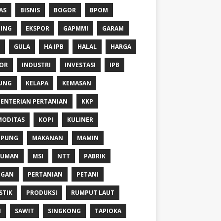
AS
BISNIS
BOGOR
BPOM
ING
EKSPOR
GAPMMI
GARAM
GULA
HA IPB
HALAL
HARGA
OR
INDUSTRI
INVESTASI
IPB
UNG
KELAPA
KEMASAN
ENTERIAN PERTANIAN
KKP
ODITAS
KOPI
KULINER
MPUNG
MAKANAN
MAMIN
NUMAN
MSI
NTT
PABRIK
NGAN
PERTANIAN
PETANI
STIK
PRODUKSI
RUMPUT LAUT
I
SAWIT
SINGKONG
TAPIOKA