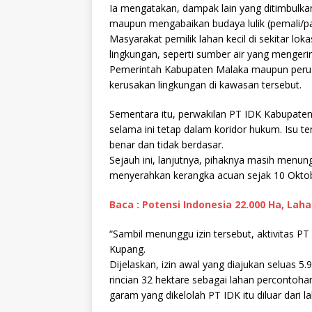
Ia mengatakan, dampak lain yang ditimbulkan
maupun mengabaikan budaya lulik (pemali/pa
Masyarakat pemilik lahan kecil di sekitar l
lingkungan, seperti sumber air yang mengeri
Pemerintah Kabupaten Malaka maupun perusa
kerusakan lingkungan di kawasan tersebut.
Sementara itu, perwakilan PT IDK Kabupaten
selama ini tetap dalam koridor hukum. Isu 
benar dan tidak berdasar.
Sejauh ini, lanjutnya, pihaknya masih menu
menyerahkan kerangka acuan sejak 10 Okto
Baca : Potensi Indonesia 22.000 Ha, Lah
“Sambil menunggu izin tersebut, aktivitas PT 
Kupang.
Dijelaskan, izin awal yang diajukan seluas 
rincian 32 hektare sebagai lahan percontoh
garam yang dikelolah PT IDK itu diluar dari