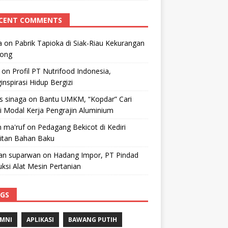
CENT COMMENTS
a
on
Pabrik Tapioka di Siak-Riau Kekurangan
kong
on
Profil PT Nutrifood Indonesia,
nspirasi Hidup Bergizi
 s sinaga
on
Bantu UMKM, “Kopdar” Cari
i Modal Kerja Pengrajin Aluminium
 ma'ruf
on
Pedagang Bekicot di Kediri
litan Bahan Baku
n suparwan
on
Hadang Impor, PT Pindad
ksi Alat Mesin Pertanian
GS
MNI
APLIKASI
BAWANG PUTIH