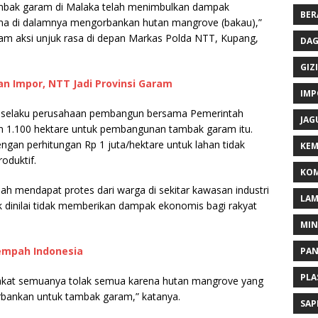
bak garam di Malaka telah menimbulkan dampak
BER
tama di dalamnya mengorbankan hutan mangrove (bakau),”
lam aksi unjuk rasa di depan Markas Polda NTT, Kupang,
DAG
GIZI
n Impor, NTT Jadi Provinsi Garam
IMP
K) selaku perusahaan pembangun bersama Pemerintah
JAG
 1.100 hektare untuk pembangunan tambak garam itu.
dengan perhitungan Rp 1 juta/hektare untuk lahan tidak
KEM
oduktif.
KOM
ah mendapat protes dari warga di sekitar kawasan industri
LA
k dinilai tidak memberikan dampak ekonomis bagi rakyat
MI
empah Indonesia
PA
PLA
arakat semuanya tolak semua karena hutan mangrove yang
orbankan untuk tambak garam,” katanya.
SAP