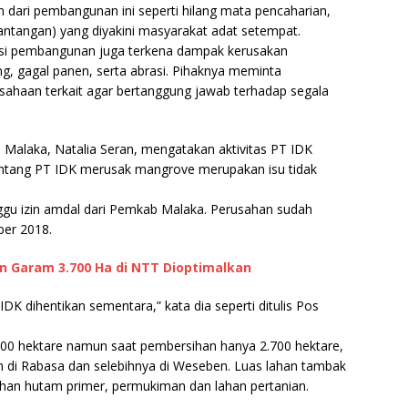
 dari pembangunan ini seperti hilang mata pencaharian,
ntangan) yang diyakini masyarakat adat setempat.
okasi pembangunan juga terkena dampak kerusakan
ng, gagal panen, serta abrasi. Pihaknya meminta
haan terkait agar bertanggung jawab terhadap segala
 Malaka, Natalia Seran, mengatakan aktivitas PT IDK
tentang PT IDK merusak mangrove merupakan isu tidak
nggu izin amdal dari Pemkab Malaka. Perusahan sudah
ber 2018.
an Garam 3.700 Ha di NTT Dioptimalkan
IDK dihentikan sementara,” kata dia seperti ditulis Pos
5.900 hektare namun saat pembersihan hanya 2.700 hektare,
an di Rabasa dan selebihnya di Weseben. Luas lahan tambak
 lahan hutam primer, permukiman dan lahan pertanian.