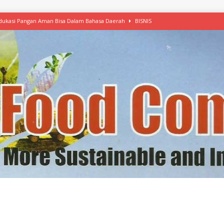
 Edukasi Pangan Aman Bisa Dalam Bahasa Daerah
BISNIS
afood’ Mulai Ekspansi, IKEA dan MSC Dukung Seafood Berkelanjutan
n Free Versi Healthy Choice, Tepung Talas Kimpul Pilihan Menu Sehat
ikpapan Latih Olah Singkong, KKN Universitas Lampung Kenalkan Sosmocaf
nis Makanan dengan McCormick, Ciptakan Raksasa Rp1.100 Triliun
etanol, MSI: Potensi Singkong Bisa Ditingkatkan
KEBIJAKAN
kel, Konawe Kepulauan Tetap Andalkan Mete, Kakao, Pala dan Kelapa