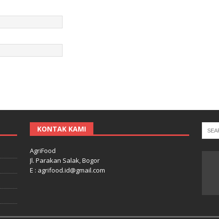
KONTAK KAMI
AgriFood
Jl. Parakan Salak, Bogor
E : agrifood.id@gmail.com