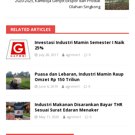
2020-2025, Kamboja Genjot Ekspor dan Produk
Olahan Singkong
RELATED ARTICLES
Investasi Industri Mamin Semester I Naik
25%
July 28, 2017
agrimin1
0
Puasa dan Lebaran, Industri Mamin Raup
Omzet Rp 150 Triliun
June 6, 2019
agrimin1
0
Industri Makanan Disarankan Bayar THR
Sesuai Surat Edaran Menaker
May 11, 2020
agrimin1
0