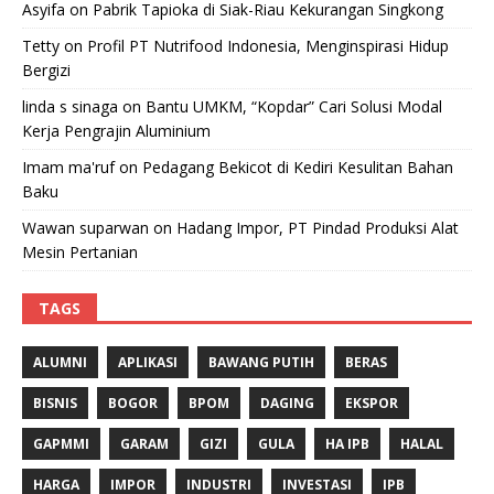
Asyifa
on
Pabrik Tapioka di Siak-Riau Kekurangan Singkong
Tetty
on
Profil PT Nutrifood Indonesia, Menginspirasi Hidup
Bergizi
linda s sinaga
on
Bantu UMKM, “Kopdar” Cari Solusi Modal
Kerja Pengrajin Aluminium
Imam ma'ruf
on
Pedagang Bekicot di Kediri Kesulitan Bahan
Baku
Wawan suparwan
on
Hadang Impor, PT Pindad Produksi Alat
Mesin Pertanian
TAGS
ALUMNI
APLIKASI
BAWANG PUTIH
BERAS
BISNIS
BOGOR
BPOM
DAGING
EKSPOR
GAPMMI
GARAM
GIZI
GULA
HA IPB
HALAL
HARGA
IMPOR
INDUSTRI
INVESTASI
IPB