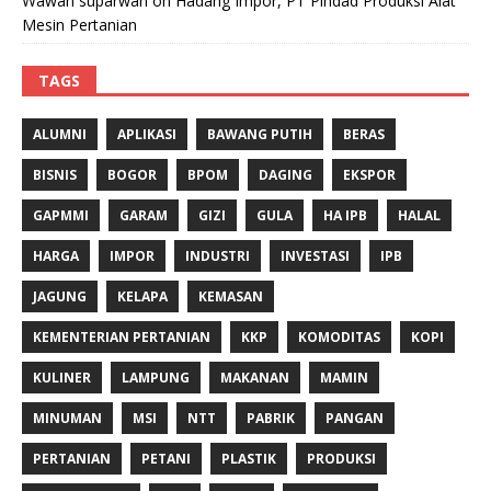
Wawan suparwan
on
Hadang Impor, PT Pindad Produksi Alat
Mesin Pertanian
TAGS
ALUMNI
APLIKASI
BAWANG PUTIH
BERAS
BISNIS
BOGOR
BPOM
DAGING
EKSPOR
GAPMMI
GARAM
GIZI
GULA
HA IPB
HALAL
HARGA
IMPOR
INDUSTRI
INVESTASI
IPB
JAGUNG
KELAPA
KEMASAN
KEMENTERIAN PERTANIAN
KKP
KOMODITAS
KOPI
KULINER
LAMPUNG
MAKANAN
MAMIN
MINUMAN
MSI
NTT
PABRIK
PANGAN
PERTANIAN
PETANI
PLASTIK
PRODUKSI