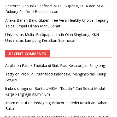
Restoran ‘Republik Seafood’ Mulai Ekspansi, IKEA dan MSC
Dukung Seafood Berkelanjutan
Aneka Bahan Baku Gluten Free Versi Healthy Choice, Tepung
Talas Kimpul Pilihan Menu Sehat
Universitas Mulia–Balikpapan Latih Olah Singkong, KKN
Universitas Lampung Kenalkan Sosmocaf
RECENT COMMENTS
Asyifa
on
Pabrik Tapioka di Siak-Riau Kekurangan Singkong
Tetty
on
Profil PT Nutrifood Indonesia, Menginspirasi Hidup
Bergizi
linda s sinaga
on
Bantu UMKM, “Kopdar” Cari Solusi Modal
Kerja Pengrajin Aluminium
Imam ma'ruf
on
Pedagang Bekicot di Kediri Kesulitan Bahan
Baku