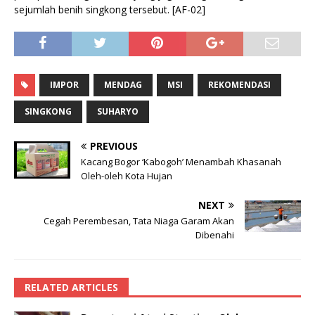
sejumlah benih singkong tersebut. [AF-02]
IMPOR
MENDAG
MSI
REKOMENDASI
SINGKONG
SUHARYO
PREVIOUS
Kacang Bogor ‘Kabogoh’ Menambah Khasanah
Oleh-oleh Kota Hujan
NEXT
Cegah Perembesan, Tata Niaga Garam Akan
Dibenahi
RELATED ARTICLES