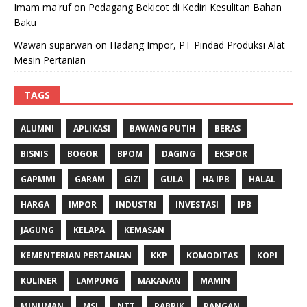
Imam ma'ruf
on
Pedagang Bekicot di Kediri Kesulitan Bahan
Baku
Wawan suparwan
on
Hadang Impor, PT Pindad Produksi Alat
Mesin Pertanian
TAGS
ALUMNI
APLIKASI
BAWANG PUTIH
BERAS
BISNIS
BOGOR
BPOM
DAGING
EKSPOR
GAPMMI
GARAM
GIZI
GULA
HA IPB
HALAL
HARGA
IMPOR
INDUSTRI
INVESTASI
IPB
JAGUNG
KELAPA
KEMASAN
KEMENTERIAN PERTANIAN
KKP
KOMODITAS
KOPI
KULINER
LAMPUNG
MAKANAN
MAMIN
MINUMAN
MSI
NTT
PABRIK
PANGAN