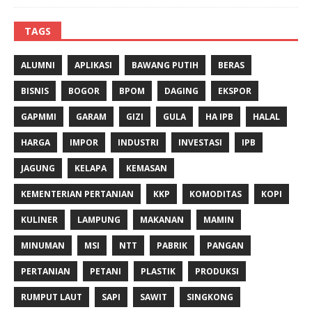
TAGS
ALUMNI
APLIKASI
BAWANG PUTIH
BERAS
BISNIS
BOGOR
BPOM
DAGING
EKSPOR
GAPMMI
GARAM
GIZI
GULA
HA IPB
HALAL
HARGA
IMPOR
INDUSTRI
INVESTASI
IPB
JAGUNG
KELAPA
KEMASAN
KEMENTERIAN PERTANIAN
KKP
KOMODITAS
KOPI
KULINER
LAMPUNG
MAKANAN
MAMIN
MINUMAN
MSI
NTT
PABRIK
PANGAN
PERTANIAN
PETANI
PLASTIK
PRODUKSI
RUMPUT LAUT
SAPI
SAWIT
SINGKONG