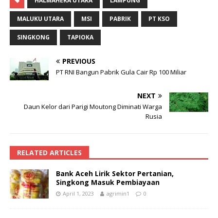
HALMAHERA UTARA
LAMPUNG
MALUKU UTARA
MSI
PABRIK
PT KSO
SINGKONG
TAPIOKA
PREVIOUS
PT RNI Bangun Pabrik Gula Cair Rp 100 Miliar
NEXT
Daun Kelor dari Parigi Moutong Diminati Warga
Rusia
RELATED ARTICLES
Bank Aceh Lirik Sektor Pertanian,
Singkong Masuk Pembiayaan
April 1, 2023
agrimin1
0