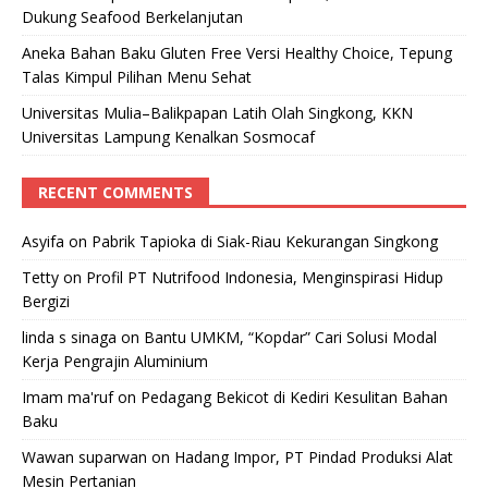
Dukung Seafood Berkelanjutan
Aneka Bahan Baku Gluten Free Versi Healthy Choice, Tepung
Talas Kimpul Pilihan Menu Sehat
Universitas Mulia–Balikpapan Latih Olah Singkong, KKN
Universitas Lampung Kenalkan Sosmocaf
RECENT COMMENTS
Asyifa
on
Pabrik Tapioka di Siak-Riau Kekurangan Singkong
Tetty
on
Profil PT Nutrifood Indonesia, Menginspirasi Hidup
Bergizi
linda s sinaga
on
Bantu UMKM, “Kopdar” Cari Solusi Modal
Kerja Pengrajin Aluminium
Imam ma'ruf
on
Pedagang Bekicot di Kediri Kesulitan Bahan
Baku
Wawan suparwan
on
Hadang Impor, PT Pindad Produksi Alat
Mesin Pertanian