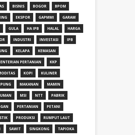
AS
BISNIS
BOGOR
BPOM
ING
EKSPOR
GAPMMI
GARAM
GULA
HA IPB
HALAL
HARGA
OR
INDUSTRI
INVESTASI
IPB
UNG
KELAPA
KEMASAN
ENTERIAN PERTANIAN
KKP
ODITAS
KOPI
KULINER
MPUNG
MAKANAN
MAMIN
NUMAN
MSI
NTT
PABRIK
NGAN
PERTANIAN
PETANI
STIK
PRODUKSI
RUMPUT LAUT
I
SAWIT
SINGKONG
TAPIOKA