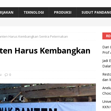
erta, Himpunan Alumni IPB Gelar Munas VII
RAGAM
B Beri Penghargaan Top 100 Alumni Prominen
RAGAM
BIJAKAN
TEKNOLOGI
PRODUKSI
SUDUT PANDAN
e, Ini Inovasi Mikroalga Prof Astri Rinanti dari Universitas Trisakti
RE
Banten Harus Kembangkan Sentra Peternakan
Dari 
anten Harus Kembangkan
Prof 
n
Jadi 
Dala
Resto
i
0
dan 
Aneka
Choic
Unive
KKN 