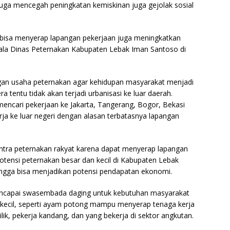
 juga mencegah peningkatan kemiskinan juga gejolak sosial
t bisa menyerap lapangan pekerjaan juga meningkatkan
ala Dinas Peternakan Kabupaten Lebak Iman Santoso di
n usaha peternakan agar kehidupan masyarakat menjadi
ra tentu tidak akan terjadi urbanisasi ke luar daerah.
encari pekerjaan ke Jakarta, Tangerang, Bogor, Bekasi
rja ke luar negeri dengan alasan terbatasnya lapangan
ntra peternakan rakyat karena dapat menyerap lapangan
otensi peternakan besar dan kecil di Kabupaten Lebak
ngga bisa menjadikan potensi pendapatan ekonomi.
 mencapai swasembada daging untuk kebutuhan masyarakat
n kecil, seperti ayam potong mampu menyerap tenaga kerja
lik, pekerja kandang, dan yang bekerja di sektor angkutan.