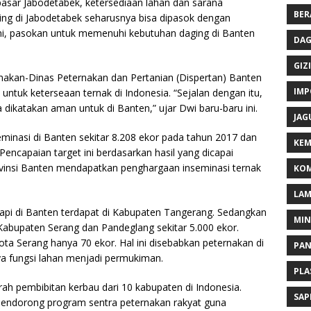
 pasar Jabodetabek, ketersediaan lahan dan sarana
BER
ng di Jabodetabek seharusnya bisa dipasok dengan
ini, pasokan untuk memenuhi kebutuhan daging di Banten
DAG
GIZI
nakan-Dinas Peternakan dan Pertanian (Dispertan) Banten
IMP
untuk keterseaan ternak di Indonesia. “Sejalan dengan itu,
 dikatakan aman untuk di Banten,” ujar Dwi baru-baru ini.
JAG
minasi di Banten sekitar 8.208 ekor pada tahun 2017 dan
KEM
Pencapaian target ini berdasarkan hasil yang dicapai
ovinsi Banten mendapatkan penghargaan inseminasi ternak
KOM
LA
sapi di Banten terdapat di Kabupaten Tangerang. Sedangkan
MI
 Kabupaten Serang dan Pandeglang sekitar 5.000 ekor.
Kota Serang hanya 70 ekor. Hal ini disebabkan peternakan di
PA
ya fungsi lahan menjadi permukiman.
PLA
h pembibitan kerbau dari 10 kabupaten di Indonesia.
SAP
mendorong program sentra peternakan rakyat guna