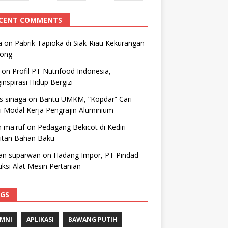
CENT COMMENTS
a
on
Pabrik Tapioka di Siak-Riau Kekurangan
kong
on
Profil PT Nutrifood Indonesia,
nspirasi Hidup Bergizi
 s sinaga
on
Bantu UMKM, “Kopdar” Cari
i Modal Kerja Pengrajin Aluminium
 ma'ruf
on
Pedagang Bekicot di Kediri
litan Bahan Baku
n suparwan
on
Hadang Impor, PT Pindad
ksi Alat Mesin Pertanian
GS
MNI
APLIKASI
BAWANG PUTIH