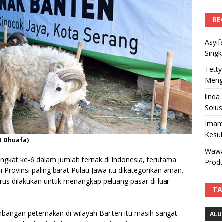
RE
Asyif
Sing
Tetty
Mengi
linda
Solus
Imam
Kesu
t Dhuafa)
Wawa
ngkat ke-6 dalam jumlah ternak di Indonesia, terutama
Produ
di Provinsi paling barat Pulau Jawa itu dikategorikan aman.
s dilakukan untuk menangkap peluang pasar di luar
TA
bangan peternakan di wilayah Banten itu masih sangat
ALU