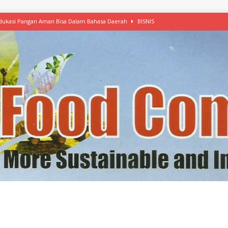
 Edukasi Pangan Aman Bisa Dalam Bahasa Daerah
BISNIS
afood’ Mulai Ekspansi, IKEA dan MSC Dukung Seafood Berkelanjutan
n Free Versi Healthy Choice, Tepung Talas Kimpul Pilihan Menu Sehat
ikpapan Latih Olah Singkong, KKN Universitas Lampung Kenalkan Sosmocaf
nis Makanan dengan McCormick, Ciptakan Raksasa Rp1.100 Triliun
etanol, MSI: Potensi Singkong Bisa Ditingkatkan
KEBIJAKAN
kel, Konawe Kepulauan Tetap Andalkan Mete, Kakao, Pala dan Kelapa