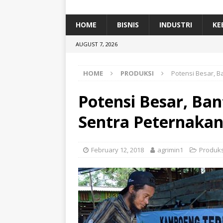
[ January 5, 2026 ]
Dihadiri Ratusan Pes
[ January 5, 2026 ]
Himpunan Alumni IP
HOME
BISNIS
INDUSTRI
KE
[ July 11, 2026 ]
Dari Limbah ke Pakan Lel
AUGUST 7, 2026
TEKNOLOGI
HOME
PRODUKSI
Potensi Besar, 
Potensi Besar, B
Sentra Peternaka
February 12, 2018
agrimin1
Produks