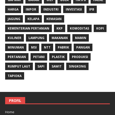
HARGA
IMPOR
INDUSTRI
INVESTASI
IPB
JAGUNG
KELAPA
KEMASAN
KEMENTERIAN PERTANIAN
KKP
KOMODITAS
KOPI
KULINER
LAMPUNG
MAKANAN
MAMIN
MINUMAN
MSI
NTT
PABRIK
PANGAN
PERTANIAN
PETANI
PLASTIK
PRODUKSI
RUMPUT LAUT
SAPI
SAWIT
SINGKONG
TAPIOKA
PROFIL
Home