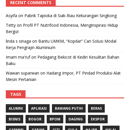
RECENT COMMENTS
Asyifa
on
Pabrik Tapioka di Siak-Riau Kekurangan Singkong
Tetty
on
Profil PT Nutrifood Indonesia, Menginspirasi Hidup
Bergizi
linda s sinaga
on
Bantu UMKM, “Kopdar” Cari Solusi Modal
Kerja Pengrajin Aluminium
Imam ma'ruf
on
Pedagang Bekicot di Kediri Kesulitan Bahan
Baku
Wawan suparwan
on
Hadang Impor, PT Pindad Produksi Alat
Mesin Pertanian
TAGS
ALUMNI
APLIKASI
BAWANG PUTIH
BERAS
BISNIS
BOGOR
BPOM
DAGING
EKSPOR
GAPMMI
GARAM
GIZI
GULA
HA IPB
HALAL