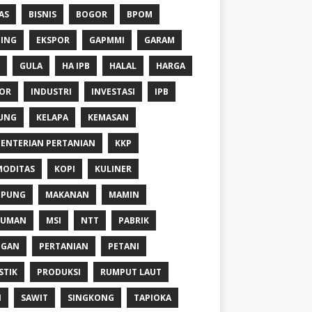
AS
BISNIS
BOGOR
BPOM
ING
EKSPOR
GAPMMI
GARAM
GULA
HA IPB
HALAL
HARGA
OR
INDUSTRI
INVESTASI
IPB
UNG
KELAPA
KEMASAN
ENTERIAN PERTANIAN
KKP
ODITAS
KOPI
KULINER
MPUNG
MAKANAN
MAMIN
NUMAN
MSI
NTT
PABRIK
NGAN
PERTANIAN
PETANI
STIK
PRODUKSI
RUMPUT LAUT
I
SAWIT
SINGKONG
TAPIOKA