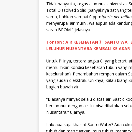
Tidak hanya itu, tegas alumnus Universitas 
Total Dissolved Solid (banyaknya zat yang ter
sama, bahkan sampai 0 ppm/
parts per milli
menyerupai air murni, walaupun ada kandun
saran BPOM,” jelasnya.
Tonton : AIR KESEHATAN 》 SANTO WA
LELUHUR NUSANTARA KEMBALI KE AKAR
Untuk PHnya, tertera angka 8, yang berarti ai
memulihkan kondisi kesehatan tubuh yang m
keseluruhan). Penambahan rempah dalam Sa
yang sudah diekstrak. Uniknya, kalau biang 
bagian bawah air.
“Biasanya minyak selalu diatas air. Saat dik
bercampur dengan air. Ini bisa dikatakan se
Nusantara,” ujarnya.
Lalu apa saja khasiat Santo Water? Ada cuku
tubuh dan menguatkan imun tubuh, meningka