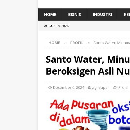
[ January 5, 2026 ]
Dihadiri Ratusan Pes
[ January 5, 2026 ]
Himpunan Alumni IP
HOME
BISNIS
INDUSTRI
KE
[ July 11, 2026 ]
Dari Limbah ke Pakan Lel
AUGUST 8, 2026
TEKNOLOGI
HOME
PROFIL
Santo Water, Minum
Santo Water, Mi
Beroksigen Asli N
December 6, 2024
agrisuper
Profil