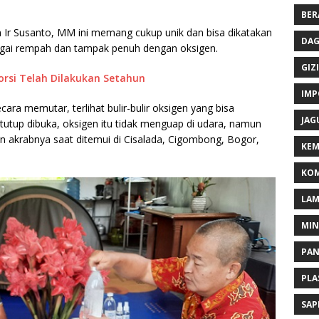
BER
h Ir Susanto, MM ini memang cukup unik dan bisa dikatakan
DAG
agai rempah dan tampak penuh dengan oksigen.
GIZI
porsi Telah Dilakukan Setahun
IMP
ara memutar, terlihat bulir-bulir oksigen yang bisa
JAG
tutup dibuka, oksigen itu tidak menguap di udara, namun
lan akrabnya saat ditemui di Cisalada, Cigombong, Bogor,
KEM
KOM
LA
MI
PA
PLA
SAP