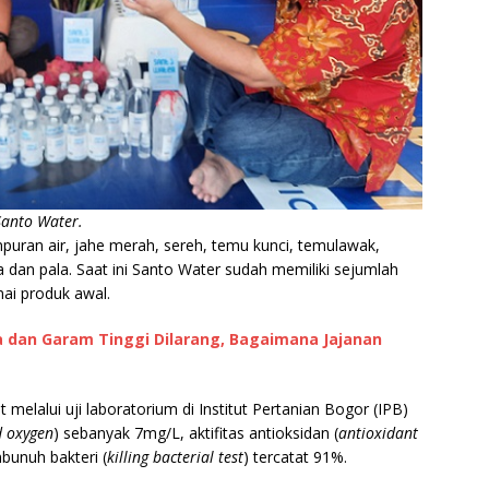
Santo Water.
mpuran air, jahe merah, sereh, temu kunci, temulawak,
a dan pala. Saat ini Santo Water sudah memiliki sejumlah
ai produk awal.
a dan Garam Tinggi Dilarang, Bagaimana Jajanan
t melalui uji laboratorium di Institut Pertanian Bogor (IPB)
d oxygen
) sebanyak 7mg/L, aktifitas antioksidan (
antioxidant
bunuh bakteri (
killing bacterial test
) tercatat 91%.