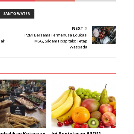
SANTO WATER
NEXT
P2MI Bersama Fermenusa Edukasi
al”
MSG, Siloam Hospitals: Tetap
Waspada
balikan Kejayaan
Ini Penjelasan BPOM