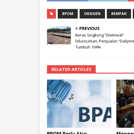
BPOM
OKSIGEN
REMPAH
PREVIOUS
Beras Singkong “Dietmeal”
Diluncurkan, Penjualan “Dailyme
Tumbuh 104%
RELATED ARTICLES
BPOM Perlu Atur
Mengem