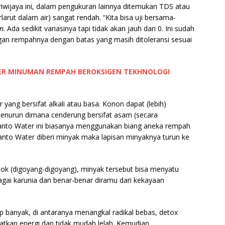
Sriwijaya ini, dalam pengukuran lainnya ditemukan TDS atau
larut dalam air) sangat rendah. “Kita bisa uji bersama-
on
. Ada sedikit variasinya tapi tidak akan jauh dari 0. Ini sudah
gan rempahnya dengan batas yang masih ditoleransi sesuai
TER MINUMAN REMPAH BEROKSIGEN TEKHNOLOGI
r yang bersifat alkali atau basa. Konon dapat (lebih)
enurun dimana cenderung bersifat asam (secara
nto Water ini biasanya menggunakan biang aneka rempah
Santo Water diberi minyak maka lapisan minyaknya turun ke
ocok (digoyang-digoyang), minyak tersebut bisa menyatu
bagai karunia dan benar-benar diramu dari kekayaan
p banyak, di antaranya menangkal radikal bebas, detox
tkan energi dan tidak mudah lelah. Kemudian