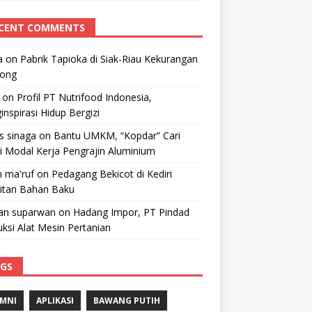
CENT COMMENTS
a
on
Pabrik Tapioka di Siak-Riau Kekurangan
kong
on
Profil PT Nutrifood Indonesia,
nspirasi Hidup Bergizi
 s sinaga
on
Bantu UMKM, “Kopdar” Cari
i Modal Kerja Pengrajin Aluminium
 ma'ruf
on
Pedagang Bekicot di Kediri
litan Bahan Baku
n suparwan
on
Hadang Impor, PT Pindad
ksi Alat Mesin Pertanian
GS
MNI
APLIKASI
BAWANG PUTIH