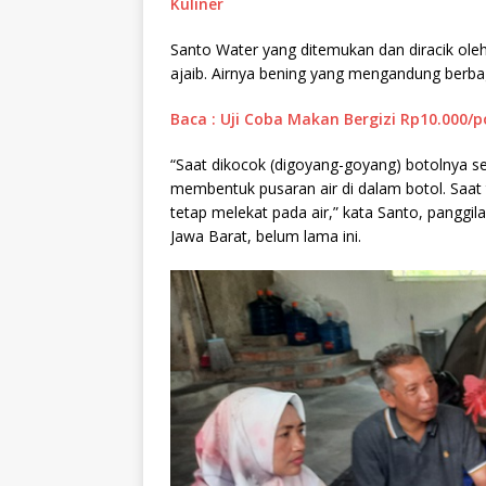
Kuliner
Santo Water yang ditemukan dan diracik ole
ajaib. Airnya bening yang mengandung berb
Baca : Uji Coba Makan Bergizi Rp10.000/
“Saat dikocok (digoyang-goyang) botolnya sec
membentuk pusaran air di dalam botol. Saat 
tetap melekat pada air,” kata Santo, panggi
Jawa Barat, belum lama ini.