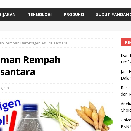
erta, Himpunan Alumni IPB Gelar Munas VII
RAGAM
B Beri Penghargaan Top 100 Alumni Prominen
RAGAM
BIJAKAN
TEKNOLOGI
PRODUKSI
SUDUT PANDAN
e, Ini Inovasi Mikroalga Prof Astri Rinanti dari Universitas Trisakti
RE
an Rempah Beroksigen Asli Nusantara
Dari 
numan Rempah
Prof 
usantara
Jadi 
Dala
Resto
0
dan 
Aneka
Choic
Unive
KKN 