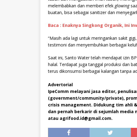
melembabkan dan memberi efek
glowing
saa
buatan, bisa sebagai sanitizer dan menyegar
Baca : Enaknya Singkong Organik, Ini In
“Masih ada lagi untuk meringankan sakit gig
testimoni dan menyembuhkan berbagai keluh
Saat ini, Santo Water telah mendapat izin 
halal. Terdapat juga tanggal produksi dan ba
terus dikonsumsi berbagai kalangan tanpa ad
Advertorial
IpeComm melayani jasa editor, penulisan
(government/community/private), promos
crisis management. Didukung tim ahli 
dan pernah berkarir di sejumlah media n
atau agrifood.id@gmail.com.