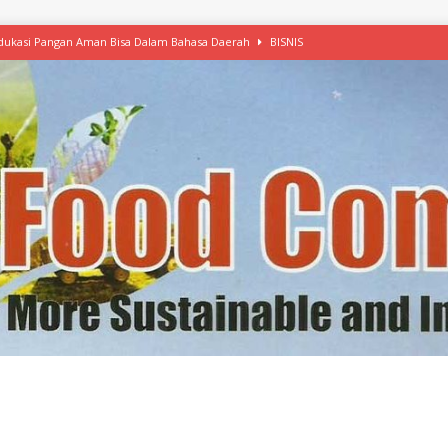
 Edukasi Pangan Aman Bisa Dalam Bahasa Daerah
BISNIS
afood’ Mulai Ekspansi, IKEA dan MSC Dukung Seafood Berkelanjutan
n Free Versi Healthy Choice, Tepung Talas Kimpul Pilihan Menu Sehat
ikpapan Latih Olah Singkong, KKN Universitas Lampung Kenalkan Sosmocaf
nis Makanan dengan McCormick, Ciptakan Raksasa Rp1.100 Triliun
etanol, MSI: Potensi Singkong Bisa Ditingkatkan
KEBIJAKAN
kel, Konawe Kepulauan Tetap Andalkan Mete, Kakao, Pala dan Kelapa