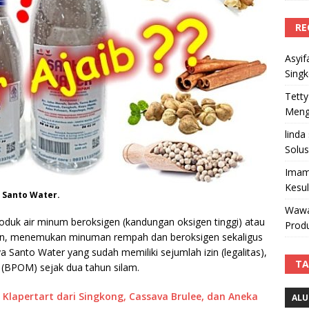
RE
Asyif
Sing
Tetty
Mengi
linda
Solus
Imam
Kesu
Santo Water.
Wawa
oduk air minum beroksigen (kandungan oksigen tinggi) atau
Produ
un, menemukan minuman rempah dan beroksigen sekaligus
a Santo Water yang sudah memiliki sejumlah izin (legalitas),
TA
(BPOM) sejak dua tahun silam.
 Klapertart dari Singkong, Cassava Brulee, dan Aneka
ALU