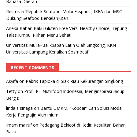
Bahasa Daerah
Restoran ‘Republik Seafood’ Mulai Ekspansi, IKEA dan MSC
Dukung Seafood Berkelanjutan
Aneka Bahan Baku Gluten Free Versi Healthy Choice, Tepung
Talas Kimpul Pilihan Menu Sehat
Universitas Mulia–Balikpapan Latih Olah Singkong, KKN
Universitas Lampung Kenalkan Sosmocaf
RECENT COMMENTS
Asyifa
on
Pabrik Tapioka di Siak-Riau Kekurangan Singkong
Tetty
on
Profil PT Nutrifood Indonesia, Menginspirasi Hidup
Bergizi
linda s sinaga
on
Bantu UMKM, “Kopdar” Cari Solusi Modal
Kerja Pengrajin Aluminium
Imam ma'ruf
on
Pedagang Bekicot di Kediri Kesulitan Bahan
Baku