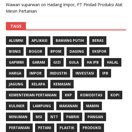
Wawan suparwan
on
Hadang Impor, PT Pindad Produksi Alat
Mesin Pertanian
TAGS
ALUMNI
APLIKASI
BAWANG PUTIH
BERAS
BISNIS
BOGOR
BPOM
DAGING
EKSPOR
GAPMMI
GARAM
GIZI
GULA
HA IPB
HALAL
HARGA
IMPOR
INDUSTRI
INVESTASI
IPB
JAGUNG
KELAPA
KEMASAN
KEMENTERIAN PERTANIAN
KKP
KOMODITAS
KOPI
KULINER
LAMPUNG
MAKANAN
MAMIN
MINUMAN
MSI
NTT
PABRIK
PANGAN
PERTANIAN
PETANI
PLASTIK
PRODUKSI