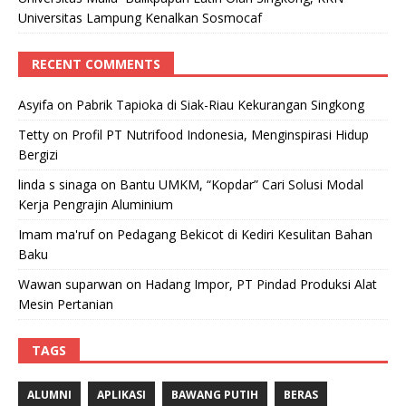
Universitas Lampung Kenalkan Sosmocaf
RECENT COMMENTS
Asyifa
on
Pabrik Tapioka di Siak-Riau Kekurangan Singkong
Tetty
on
Profil PT Nutrifood Indonesia, Menginspirasi Hidup
Bergizi
linda s sinaga
on
Bantu UMKM, “Kopdar” Cari Solusi Modal
Kerja Pengrajin Aluminium
Imam ma'ruf
on
Pedagang Bekicot di Kediri Kesulitan Bahan
Baku
Wawan suparwan
on
Hadang Impor, PT Pindad Produksi Alat
Mesin Pertanian
TAGS
ALUMNI
APLIKASI
BAWANG PUTIH
BERAS