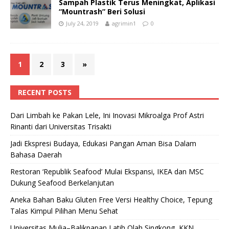
Sampah Plastik Terus Meningkat, Aplikasi
“Mountrash” Beri Solusi
July 24, 2019
agrimin1
0
1
2
3
»
RECENT POSTS
Dari Limbah ke Pakan Lele, Ini Inovasi Mikroalga Prof Astri
Rinanti dari Universitas Trisakti
Jadi Ekspresi Budaya, Edukasi Pangan Aman Bisa Dalam
Bahasa Daerah
Restoran ‘Republik Seafood’ Mulai Ekspansi, IKEA dan MSC
Dukung Seafood Berkelanjutan
Aneka Bahan Baku Gluten Free Versi Healthy Choice, Tepung
Talas Kimpul Pilihan Menu Sehat
Universitas Mulia–Balikpapan Latih Olah Singkong, KKN