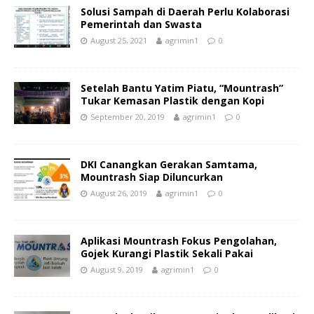
Solusi Sampah di Daerah Perlu Kolaborasi
Pemerintah dan Swasta
August 25, 2021
agrimin1
0
Setelah Bantu Yatim Piatu, “Mountrash”
Tukar Kemasan Plastik dengan Kopi
September 20, 2019
agrimin1
0
DKI Canangkan Gerakan Samtama,
Mountrash Siap Diluncurkan
August 26, 2019
agrimin1
0
Aplikasi Mountrash Fokus Pengolahan,
Gojek Kurangi Plastik Sekali Pakai
August 9, 2019
agrimin1
0