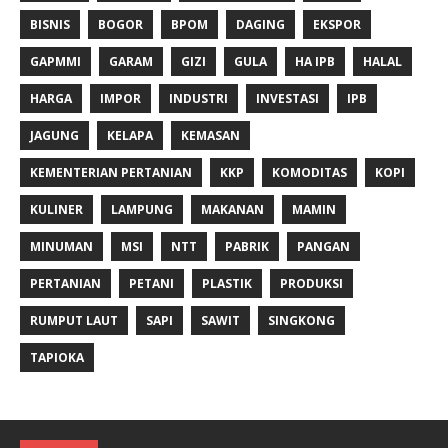
BISNIS
BOGOR
BPOM
DAGING
EKSPOR
GAPMMI
GARAM
GIZI
GULA
HA IPB
HALAL
HARGA
IMPOR
INDUSTRI
INVESTASI
IPB
JAGUNG
KELAPA
KEMASAN
KEMENTERIAN PERTANIAN
KKP
KOMODITAS
KOPI
KULINER
LAMPUNG
MAKANAN
MAMIN
MINUMAN
MSI
NTT
PABRIK
PANGAN
PERTANIAN
PETANI
PLASTIK
PRODUKSI
RUMPUT LAUT
SAPI
SAWIT
SINGKONG
TAPIOKA