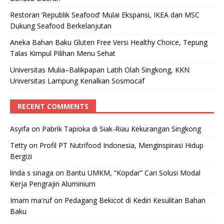
Restoran ‘Republik Seafood’ Mulai Ekspansi, IKEA dan MSC
Dukung Seafood Berkelanjutan
Aneka Bahan Baku Gluten Free Versi Healthy Choice, Tepung
Talas Kimpul Pilihan Menu Sehat
Universitas Mulia–Balikpapan Latih Olah Singkong, KKN
Universitas Lampung Kenalkan Sosmocaf
RECENT COMMENTS
Asyifa
on
Pabrik Tapioka di Siak-Riau Kekurangan Singkong
Tetty
on
Profil PT Nutrifood Indonesia, Menginspirasi Hidup
Bergizi
linda s sinaga
on
Bantu UMKM, “Kopdar” Cari Solusi Modal
Kerja Pengrajin Aluminium
Imam ma'ruf
on
Pedagang Bekicot di Kediri Kesulitan Bahan
Baku