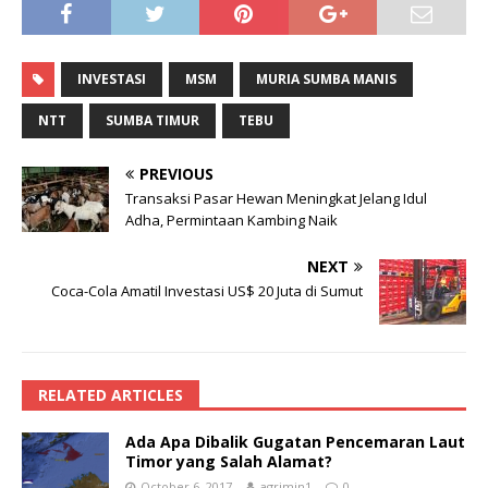
INVESTASI
MSM
MURIA SUMBA MANIS
NTT
SUMBA TIMUR
TEBU
PREVIOUS
Transaksi Pasar Hewan Meningkat Jelang Idul
Adha, Permintaan Kambing Naik
NEXT
Coca-Cola Amatil Investasi US$ 20 Juta di Sumut
RELATED ARTICLES
Ada Apa Dibalik Gugatan Pencemaran Laut
Timor yang Salah Alamat?
October 6, 2017
agrimin1
0