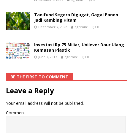
Tanifund Segera Digugat, Gagal Panen
Jadi Kambing Hitam
December 7, 2022
agrimin1
0
Investasi Rp 75 Miliar, Unilever Daur Ulang
Kemasan Plastik
June 7, 2017
agrimin1
0
BE THE FIRST TO COMMENT
Leave a Reply
Your email address will not be published.
Comment