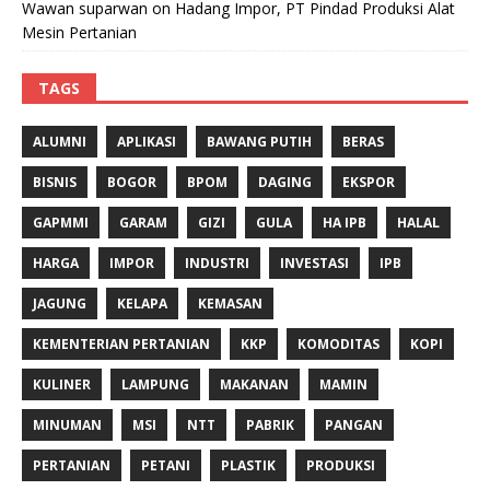
Wawan suparwan
on
Hadang Impor, PT Pindad Produksi Alat
Mesin Pertanian
TAGS
ALUMNI
APLIKASI
BAWANG PUTIH
BERAS
BISNIS
BOGOR
BPOM
DAGING
EKSPOR
GAPMMI
GARAM
GIZI
GULA
HA IPB
HALAL
HARGA
IMPOR
INDUSTRI
INVESTASI
IPB
JAGUNG
KELAPA
KEMASAN
KEMENTERIAN PERTANIAN
KKP
KOMODITAS
KOPI
KULINER
LAMPUNG
MAKANAN
MAMIN
MINUMAN
MSI
NTT
PABRIK
PANGAN
PERTANIAN
PETANI
PLASTIK
PRODUKSI