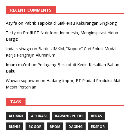
RECENT COMMENTS
Asyifa
on
Pabrik Tapioka di Siak-Riau Kekurangan Singkong
Tetty
on
Profil PT Nutrifood Indonesia, Menginspirasi Hidup
Bergizi
linda s sinaga
on
Bantu UMKM, “Kopdar” Cari Solusi Modal
Kerja Pengrajin Aluminium
Imam ma'ruf
on
Pedagang Bekicot di Kediri Kesulitan Bahan
Baku
Wawan suparwan
on
Hadang Impor, PT Pindad Produksi Alat
Mesin Pertanian
TAGS
ALUMNI
APLIKASI
BAWANG PUTIH
BERAS
BISNIS
BOGOR
BPOM
DAGING
EKSPOR