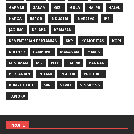
GAPMMI
GARAM
GIZI
GULA
HA IPB
HALAL
HARGA
IMPOR
INDUSTRI
INVESTASI
IPB
JAGUNG
KELAPA
KEMASAN
KEMENTERIAN PERTANIAN
KKP
KOMODITAS
KOPI
KULINER
LAMPUNG
MAKANAN
MAMIN
MINUMAN
MSI
NTT
PABRIK
PANGAN
PERTANIAN
PETANI
PLASTIK
PRODUKSI
RUMPUT LAUT
SAPI
SAWIT
SINGKONG
TAPIOKA
PROFIL