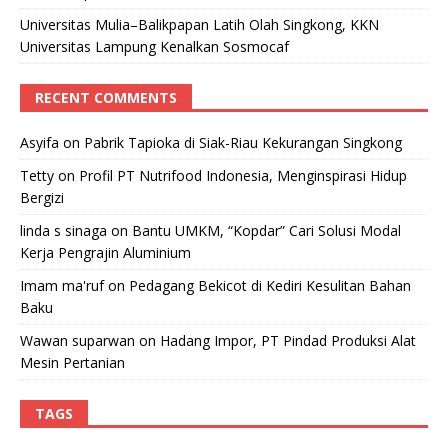
Universitas Mulia–Balikpapan Latih Olah Singkong, KKN
Universitas Lampung Kenalkan Sosmocaf
RECENT COMMENTS
Asyifa
on
Pabrik Tapioka di Siak-Riau Kekurangan Singkong
Tetty
on
Profil PT Nutrifood Indonesia, Menginspirasi Hidup
Bergizi
linda s sinaga
on
Bantu UMKM, “Kopdar” Cari Solusi Modal
Kerja Pengrajin Aluminium
Imam ma'ruf
on
Pedagang Bekicot di Kediri Kesulitan Bahan
Baku
Wawan suparwan
on
Hadang Impor, PT Pindad Produksi Alat
Mesin Pertanian
TAGS