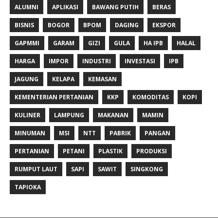
ALUMNI
APLIKASI
BAWANG PUTIH
BERAS
BISNIS
BOGOR
BPOM
DAGING
EKSPOR
GAPMMI
GARAM
GIZI
GULA
HA IPB
HALAL
HARGA
IMPOR
INDUSTRI
INVESTASI
IPB
JAGUNG
KELAPA
KEMASAN
KEMENTERIAN PERTANIAN
KKP
KOMODITAS
KOPI
KULINER
LAMPUNG
MAKANAN
MAMIN
MINUMAN
MSI
NTT
PABRIK
PANGAN
PERTANIAN
PETANI
PLASTIK
PRODUKSI
RUMPUT LAUT
SAPI
SAWIT
SINGKONG
TAPIOKA