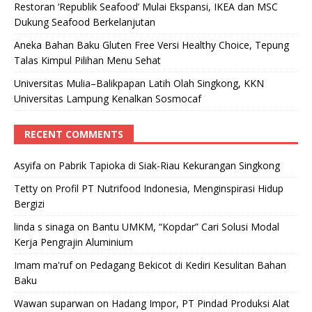
Restoran ‘Republik Seafood’ Mulai Ekspansi, IKEA dan MSC
Dukung Seafood Berkelanjutan
Aneka Bahan Baku Gluten Free Versi Healthy Choice, Tepung
Talas Kimpul Pilihan Menu Sehat
Universitas Mulia–Balikpapan Latih Olah Singkong, KKN
Universitas Lampung Kenalkan Sosmocaf
RECENT COMMENTS
Asyifa
on
Pabrik Tapioka di Siak-Riau Kekurangan Singkong
Tetty
on
Profil PT Nutrifood Indonesia, Menginspirasi Hidup
Bergizi
linda s sinaga
on
Bantu UMKM, “Kopdar” Cari Solusi Modal
Kerja Pengrajin Aluminium
Imam ma'ruf
on
Pedagang Bekicot di Kediri Kesulitan Bahan
Baku
Wawan suparwan
on
Hadang Impor, PT Pindad Produksi Alat