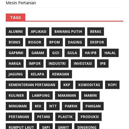
Mesin Pertanian
TAGS
ALUMNI
APLIKASI
BAWANG PUTIH
BERAS
BISNIS
BOGOR
BPOM
DAGING
EKSPOR
GAPMMI
GARAM
GIZI
GULA
HA IPB
HALAL
HARGA
IMPOR
INDUSTRI
INVESTASI
IPB
JAGUNG
KELAPA
KEMASAN
KEMENTERIAN PERTANIAN
KKP
KOMODITAS
KOPI
KULINER
LAMPUNG
MAKANAN
MAMIN
MINUMAN
MSI
NTT
PABRIK
PANGAN
PERTANIAN
PETANI
PLASTIK
PRODUKSI
RUMPUT LAUT
SAPI
SAWIT
SINGKONG